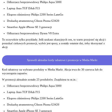
Odkurzacz bezprzewodowy Philips Aqua 5000
Laptop Asus TUF DAsh F15
Ekspres ciśnieniowy Philips 2200 Series LatteGo
Drukarkę atramentową CAnon Pixma G3420
Smartfon Apple iPhone SE 3 generacji
Odkurzacz bezprzewodowy Dyson V8 Extra
To oczywiście tylko przykłady. Jeśli szukasz okazyjnych cen, to warto przyjrzeć się akcji i
poszukać ciekawych promocji, wybór jest spory, a zostały ostatnie dni, żeby skorzystać z
akcji.
Sprawdź aktualne kody rabatowe i promocje w Media Markt
Kod rabatowy na wybrane produkty w Media Markt. Akcja trwa do 30 czerwca lub do
wyczerapnia zapasów.
W promocji aktualnie zostało 25 produktów. Znajdziesz tu m.in.:
Odkurzacz bezprzewodowy Philips Aqua 5000
Laptop Asus TUF DAsh F15
Ekspres ciśnieniowy Philips 2200 Series LatteGo
Drukarkę atramentową CAnon Pixma G3420
Smartfon Apple iPhone SE 3 generacji