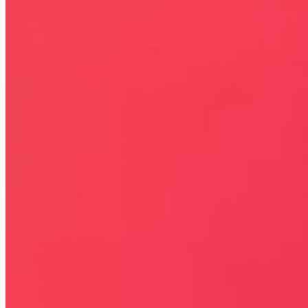
COPYRIGHT © WYDAWAJDOBRZE.COM WSZYSTKIE
PRAWA ZASTRZEŻONE. Wszystkie użyte na niniejszej stronie
internetowej znaki towarowe i nazwy firmowe lub towarowe należą
lub/i są zastrzeżone przez ich właścicieli i zostały użyte wyłącznie w
celach informacyjnych.
STRONY
OKAZJE
KODY RABATOWE, KUPONY
GAZETKI PROMOCYJNE
ZA DARMO
BLACK FRIDAY 2026
CYBER MONDAY 2026
WALENTYNKI 2026
Rabaty
KIM JESTEŚMY