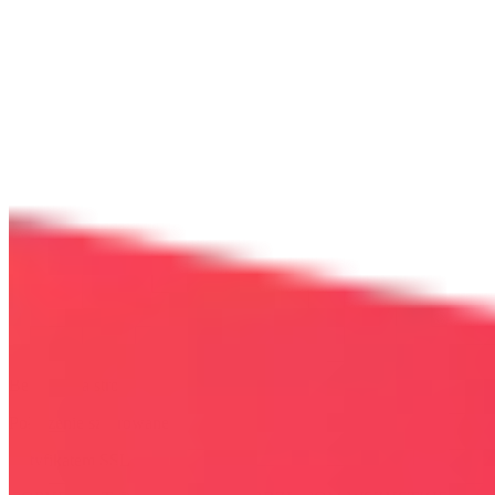
Bezpieczna strona
Połączenie szyfrowane
certyfikatem SSL