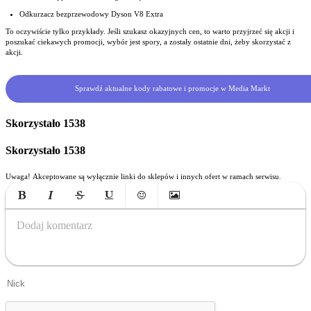
Odkurzacz bezprzewodowy Dyson V8 Extra
To oczywiście tylko przykłady. Jeśli szukasz okazyjnych cen, to warto przyjrzeć się akcji i
poszukać ciekawych promocji, wybór jest spory, a zostały ostatnie dni, żeby skorzystać z
akcji.
Sprawdź aktualne kody rabatowe i promocje w Media Markt
Skorzystało
1538
Skorzystało
1538
Uwaga! Akceptowane są wyłącznie linki do sklepów i innych ofert w ramach serwisu.
Bold
Italic
Strikethrough
Underline
Emoticons
Insert Image
Dodaj komentarz