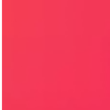
JAK UŻYĆ KOD RABATOWY
REGULAMIN SERWISU
Kontakt
KONTAKT
NEWSLETTER
Bezpieczna strona
Połączenie szyfrowane
certyfikatem SSL
COPYRIGHT © WYDAWAJDOBRZE.COM WSZYSTKIE
PRAWA ZASTRZEŻONE. Wszystkie użyte na niniejszej stronie
internetowej znaki towarowe i nazwy firmowe lub towarowe należą
lub/i są zastrzeżone przez ich właścicieli i zostały użyte wyłącznie w
celach informacyjnych.