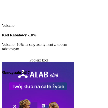
Kuchnia Vikinga
Kod Rabatowy -30
Volcano
Kod rabatowy -30% n
w Kuchni Vikinga
Kod Rabatowy -10%
Pob
Volcano -10% na cały asortyment z kodem
rabatowym
Skorzystało
1263
Pobierz kod
Skorzystało
2417