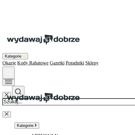
Kategorie
Okazje
Kody Rabatowe
Gazetki
Poradniki
Sklepy
Kategorie