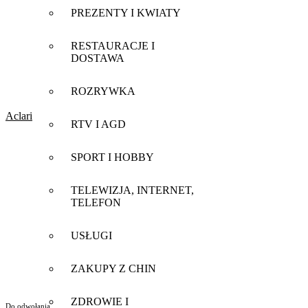
PREZENTY I KWIATY
RESTAURACJE I
DOSTAWA
ROZRYWKA
Aclari
RTV I AGD
SPORT I HOBBY
TELEWIZJA, INTERNET,
TELEFON
USŁUGI
ZAKUPY Z CHIN
ZDROWIE I
Do odwołania