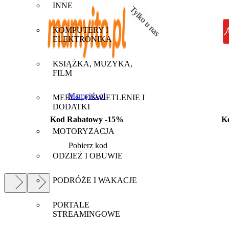
INNE
Tylko u nas
KOMPUTERY I
ELEKTRONIKA
KSIĄŻKA, MUZYKA,
FILM
Mamyito.pl
MEBLE, OŚWIETLENIE I
DODATKI
Kod Rabatowy -15%
K
MOTORYZACJA
Pobierz kod
ODZIEŻ I OBUWIE
PODRÓŻE I WAKACJE
PORTALE
STREAMINGOWE