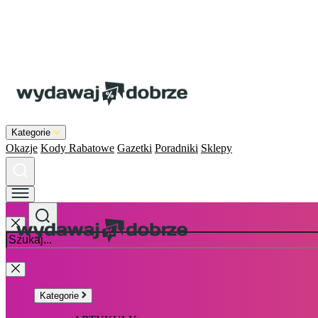
Kategorie
Okazje
Kody Rabatowe
Gazetki
Poradniki
Sklepy
Kategorie