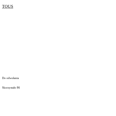
TOUS
Do odwołania
Skorzystało
86