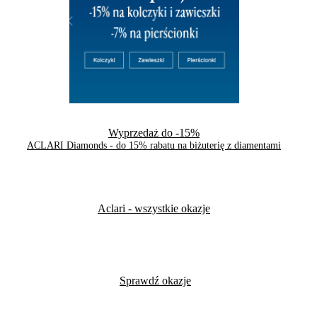
Wyprzedaż do -15%
ACLARI Diamonds - do 15% rabatu na biżuterię z diamentami
Aclari
- wszystkie okazje
Sprawdź okazje