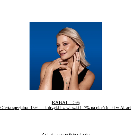
RABAT -15%
Oferta specjalna -15% na kolczyki i zawieszki i -7% na pierścionki w Alcari
Aclari
- wszystkie okazje