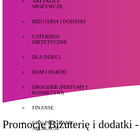
ARTYKUŁY
SPOŻYWCZE
BIŻUTERIA I DODATKI
CATERINGI
DIETETYCZNE
DLA DZIECI
DOM I OGRÓD
DROGERIE (PERFUMY I
KOSMETYKI)
FINANSE
Promocje Biżuterię i dodatki 
GRY, PROGRAMY,
APLIKACJE