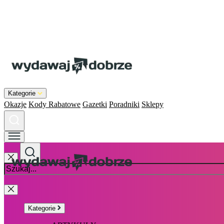
Kategorie
Okazje
Kody Rabatowe
Gazetki
Poradniki
Sklepy
Kategorie