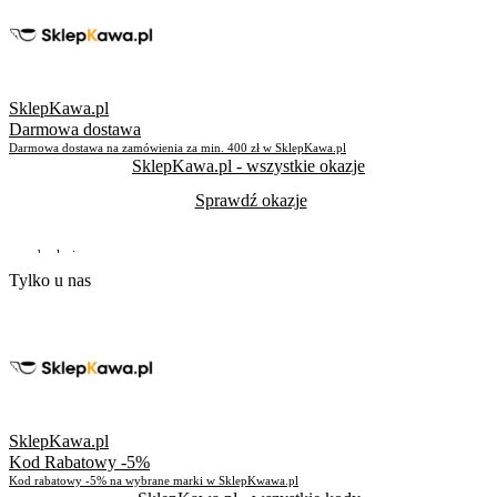
Skorzystało
210
SklepKawa.pl
Darmowa dostawa
Darmowa dostawa na zamówienia za min. 400 zł w SklepKawa.pl
SklepKawa.pl
- wszystkie okazje
Sprawdź okazje
Do odwołania
Tylko u nas
Skorzystało
173
SklepKawa.pl
Kod Rabatowy -5%
Kod rabatowy -5% na wybrane marki w SklepKwawa.pl