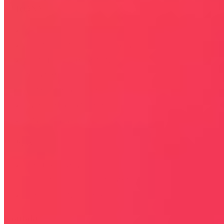
STRONY
OKAZJE
KODY RABATOWE, KUPONY
GAZETKI PROMOCYJNE
ZA DARMO
BLACK FRIDAY 2026
CYBER MONDAY 2026
WALENTYNKI 2026
Rabaty
KIM JESTEŚMY
JAK UŻYĆ KOD RABATOWY
REGULAMIN SERWISU
Kontakt