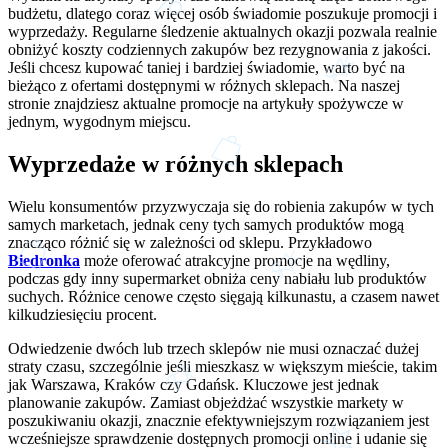
budżetu, dlatego coraz więcej osób świadomie poszukuje promocji i
wyprzedaży. Regularne śledzenie aktualnych okazji pozwala realnie
obniżyć koszty codziennych zakupów bez rezygnowania z jakości.
Jeśli chcesz kupować taniej i bardziej świadomie, warto być na
bieżąco z ofertami dostępnymi w różnych sklepach. Na naszej
stronie znajdziesz aktualne promocje na artykuły spożywcze w
jednym, wygodnym miejscu.
Wyprzedaże w różnych sklepach
Wielu konsumentów przyzwyczaja się do robienia zakupów w tych
samych marketach, jednak ceny tych samych produktów mogą
znacząco różnić się w zależności od sklepu. Przykładowo
Biedronka
może oferować atrakcyjne promocje na wędliny,
podczas gdy inny supermarket obniża ceny nabiału lub produktów
suchych. Różnice cenowe często sięgają kilkunastu, a czasem nawet
kilkudziesięciu procent.
Odwiedzenie dwóch lub trzech sklepów nie musi oznaczać dużej
straty czasu, szczególnie jeśli mieszkasz w większym mieście, takim
jak Warszawa, Kraków czy Gdańsk. Kluczowe jest jednak
planowanie zakupów. Zamiast objeżdżać wszystkie markety w
poszukiwaniu okazji, znacznie efektywniejszym rozwiązaniem jest
wcześniejsze sprawdzenie dostępnych promocji online i udanie się