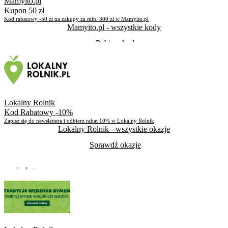
Mamyito.pl
Kupon 50 zł
Kod rabatowy -50 zł na zakupy za min. 300 zł w Mamyito.pl
Mamyito.pl
- wszystkie kody
Pobierz kod
Pozostało
145 dni
Skorzystało
3258
Lokalny Rolnik
Kod Rabatowy -10%
Zapisz się do newslettera i odbierz rabat 10% w Lokalny Rolnik
Lokalny Rolnik
- wszystkie okazje
Sprawdź okazje
Do odwołania
Skorzystało
278