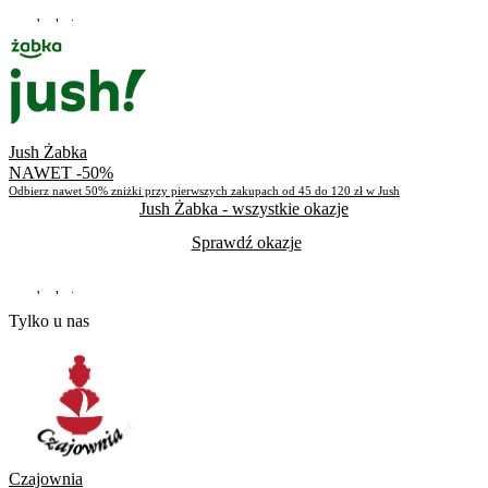
Do odwołania
Skorzystało
30
Jush Żabka
NAWET -50%
Odbierz nawet 50% zniżki przy pierwszych zakupach od 45 do 120 zł w Jush
Jush Żabka
- wszystkie okazje
Sprawdź okazje
Do odwołania
Tylko u nas
Skorzystało
27
Czajownia