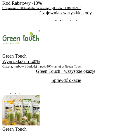
Kod Rabatowy -10%
Czajownia - 10% rabatu na zakupy tylko do 31.08.2026 r.
Czajownia
- wszystkie kody
Pobierz kod
Pozostało
23 dni
Skorzystało
89
Green Touch
Wyprzedaż do -40%
Ciastka, herbaty i dodatki nawet 40% taniej w Green Touch
Green Touch
- wszystkie okazje
Sprawdź okazje
Do odwołania
Skorzystało
399
Green Touch