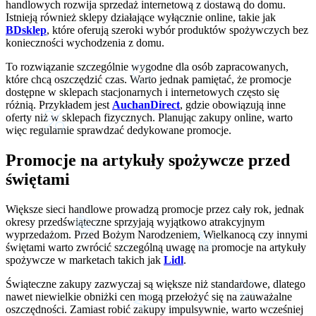
handlowych rozwija sprzedaż internetową z dostawą do domu.
Istnieją również sklepy działające wyłącznie online, takie jak
BDsklep
, które oferują szeroki wybór produktów spożywczych bez
konieczności wychodzenia z domu.
To rozwiązanie szczególnie wygodne dla osób zapracowanych,
które chcą oszczędzić czas. Warto jednak pamiętać, że promocje
dostępne w sklepach stacjonarnych i internetowych często się
różnią. Przykładem jest
AuchanDirect
, gdzie obowiązują inne
oferty niż w sklepach fizycznych. Planując zakupy online, warto
więc regularnie sprawdzać dedykowane promocje.
Promocje na artykuły spożywcze przed
świętami
Większe sieci handlowe prowadzą promocje przez cały rok, jednak
okresy przedświąteczne sprzyjają wyjątkowo atrakcyjnym
wyprzedażom. Przed Bożym Narodzeniem, Wielkanocą czy innymi
świętami warto zwrócić szczególną uwagę na promocje na artykuły
spożywcze w marketach takich jak
Lidl
.
Świąteczne zakupy zazwyczaj są większe niż standardowe, dlatego
nawet niewielkie obniżki cen mogą przełożyć się na zauważalne
oszczędności. Zamiast robić zakupy impulsywnie, warto wcześniej