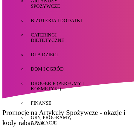
ARTYKUŁY
SPOŻYWCZE
BIŻUTERIA I DODATKI
CATERINGI
DIETETYCZNE
DLA DZIECI
DOM I OGRÓD
DROGERIE (PERFUMY I
KOSMETYKI)
FINANSE
Promocje na Artykuły Spożywcze - okazje i
GRY, PROGRAMY,
kody rabatowe
APLIKACJE