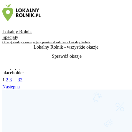
Skorzystało
166
Lokalny Rolnik
Specjały
Odkryj ekologiczne specjały prosto od rolnika z Lokalny Rolnik
Lokalny Rolnik
- wszystkie okazje
Sprawdź okazje
Do odwołania
placeholder
1
2
3
...
32
Skorzystało
195
Następna