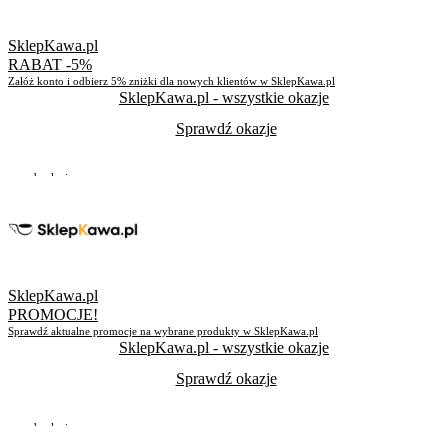
SklepKawa.pl
RABAT -5%
Załóż konto i odbierz 5% zniżki dla nowych klientów w SklepKawa.pl
SklepKawa.pl
- wszystkie okazje
Sprawdź okazje
Do odwołania
Skorzystało
225
SklepKawa.pl
PROMOCJE!
Sprawdź aktualne promocje na wybrane produkty w SklepKawa.pl
SklepKawa.pl
- wszystkie okazje
Sprawdź okazje
Do odwołania