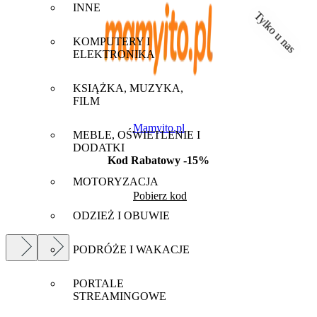
INNE
Tylko u nas
KOMPUTERY I
ELEKTRONIKA
KSIĄŻKA, MUZYKA,
FILM
Mamyito.pl
MEBLE, OŚWIETLENIE I
DODATKI
Kod Rabatowy -15%
MOTORYZACJA
Pobierz kod
ODZIEŻ I OBUWIE
PODRÓŻE I WAKACJE
PORTALE
STREAMINGOWE