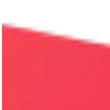
Bezpieczna strona
Połączenie szyfrowane
certyfikatem SSL
COPYRIGHT © WYDAWAJDOBRZE.COM WSZYSTKIE
PRAWA ZASTRZEŻONE. Wszystkie użyte na niniejszej stronie
internetowej znaki towarowe i nazwy firmowe lub towarowe należą
lub/i są zastrzeżone przez ich właścicieli i zostały użyte wyłącznie w
celach informacyjnych.