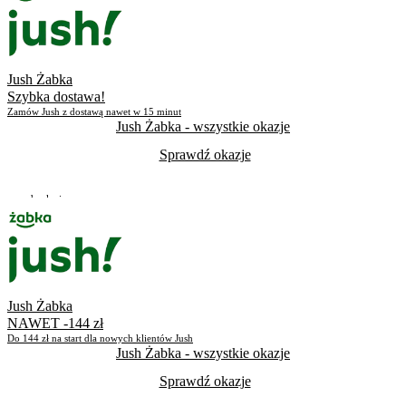
Skorzystało
554
Jush Żabka
Szybka dostawa!
Zamów Jush z dostawą nawet w 15 minut
Jush Żabka
- wszystkie okazje
Sprawdź okazje
Do odwołania
Skorzystało
29
Jush Żabka
NAWET -144 zł
Do 144 zł na start dla nowych klientów Jush
Jush Żabka
- wszystkie okazje
Sprawdź okazje