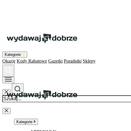
Kategorie
Okazje
Kody Rabatowe
Gazetki
Poradniki
Sklepy
Kategorie