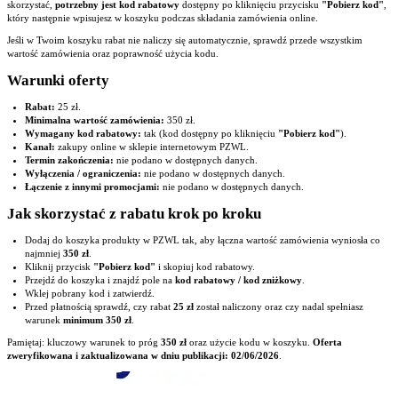
skorzystać,
potrzebny jest kod rabatowy
dostępny po kliknięciu przycisku
"Pobierz kod"
,
który następnie wpisujesz w koszyku podczas składania zamówienia online.
Jeśli w Twoim koszyku rabat nie naliczy się automatycznie, sprawdź przede wszystkim
wartość zamówienia oraz poprawność użycia kodu.
Warunki oferty
Rabat:
25 zł.
Minimalna wartość zamówienia:
350 zł.
Wymagany kod rabatowy:
tak (kod dostępny po kliknięciu
"Pobierz kod"
).
Kanał:
zakupy online w sklepie internetowym PZWL.
Termin zakończenia:
nie podano w dostępnych danych.
Wyłączenia / ograniczenia:
nie podano w dostępnych danych.
Łączenie z innymi promocjami:
nie podano w dostępnych danych.
Jak skorzystać z rabatu krok po kroku
Dodaj do koszyka produkty w PZWL tak, aby łączna wartość zamówienia wyniosła co
najmniej
350 zł
.
Kliknij przycisk
"Pobierz kod"
i skopiuj kod rabatowy.
Przejdź do koszyka i znajdź pole na
kod rabatowy / kod zniżkowy
.
Wklej pobrany kod i zatwierdź.
Przed płatnością sprawdź, czy rabat
25 zł
został naliczony oraz czy nadal spełniasz
warunek
minimum 350 zł
.
Pamiętaj: kluczowy warunek to próg
350 zł
oraz użycie kodu w koszyku.
Oferta
zweryfikowana i zaktualizowana w dniu publikacji: 02/06/2026
.