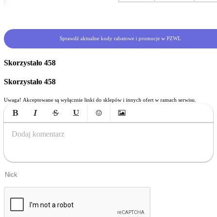
Sprawdź aktualne kody rabatowe i promocje w PZWL
Skorzystało
458
Skorzystało
458
Uwaga! Akceptowane są wyłącznie linki do sklepów i innych ofert w ramach serwisu.
Bold
Italic
Strikethrough
Underline
Emoticons
Insert Image
Dodaj komentarz