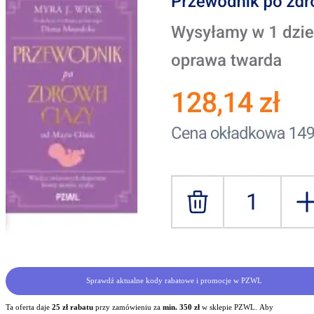
Sprawdź aktualne kody rabatowe i promocje w PZWL
Ta oferta daje
25 zł rabatu
przy zamówieniu za
min. 350 zł
w sklepie PZWL. Aby