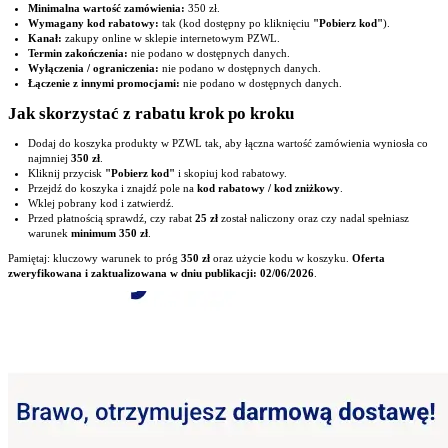
Minimalna wartość zamówienia:
350 zł.
Wymagany kod rabatowy:
tak (kod dostępny po kliknięciu
"Pobierz kod"
).
Kanał:
zakupy online w sklepie internetowym PZWL.
Termin zakończenia:
nie podano w dostępnych danych.
Wyłączenia / ograniczenia:
nie podano w dostępnych danych.
Łączenie z innymi promocjami:
nie podano w dostępnych danych.
Jak skorzystać z rabatu krok po kroku
Dodaj do koszyka produkty w PZWL tak, aby łączna wartość zamówienia wyniosła co
najmniej
350 zł
.
Kliknij przycisk
"Pobierz kod"
i skopiuj kod rabatowy.
Przejdź do koszyka i znajdź pole na
kod rabatowy / kod zniżkowy
.
Wklej pobrany kod i zatwierdź.
Przed płatnością sprawdź, czy rabat
25 zł
został naliczony oraz czy nadal spełniasz
warunek
minimum 350 zł
.
Pamiętaj: kluczowy warunek to próg
350 zł
oraz użycie kodu w koszyku.
Oferta
zweryfikowana i zaktualizowana w dniu publikacji: 02/06/2026
.