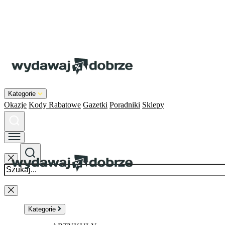
Kategorie
Okazje
Kody Rabatowe
Gazetki
Poradniki
Sklepy
Kategorie