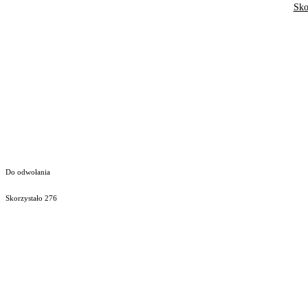
Sko
Do odwołania
Skorzystało
276