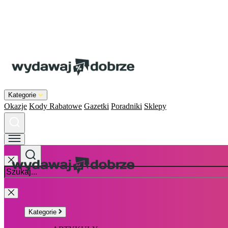
Kategorie
Okazje
Kody Rabatowe
Gazetki
Poradniki
Sklepy
Kategorie