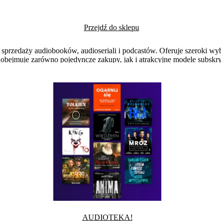
Przejdź do sklepu
 sprzedaży audiobooków, audioseriali i podcastów. Oferuje szeroki wyb
rta obejmuje zarówno pojedyncze zakupy, jak i atrakcyjne modele subsk
AUDIOTEKA!