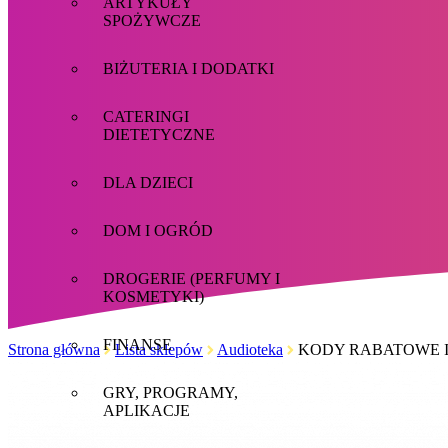
ARTYKUŁY
SPOŻYWCZE
BIŻUTERIA I DODATKI
CATERINGI
DIETETYCZNE
DLA DZIECI
DOM I OGRÓD
DROGERIE (PERFUMY I
KOSMETYKI)
FINANSE
Strona główna
Lista sklepów
Audioteka
KODY RABATOWE I
GRY, PROGRAMY,
APLIKACJE