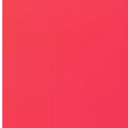
COPYRIGHT © WYDAWAJDOBRZE.COM WSZYSTKIE
PRAWA ZASTRZEŻONE. Wszystkie użyte na niniejszej stronie
internetowej znaki towarowe i nazwy firmowe lub towarowe należą
lub/i są zastrzeżone przez ich właścicieli i zostały użyte wyłącznie w
celach informacyjnych.
STRONY
OKAZJE
KODY RABATOWE, KUPONY
GAZETKI PROMOCYJNE
ZA DARMO
BLACK FRIDAY 2026
CYBER MONDAY 2026
WALENTYNKI 2026
Rabaty
KIM JESTEŚMY