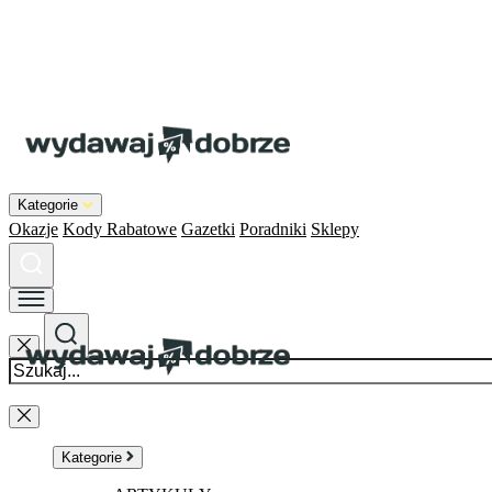
Kategorie
Okazje
Kody Rabatowe
Gazetki
Poradniki
Sklepy
Kategorie