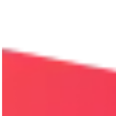
Bezpieczna strona
Połączenie szyfrowane
certyfikatem SSL