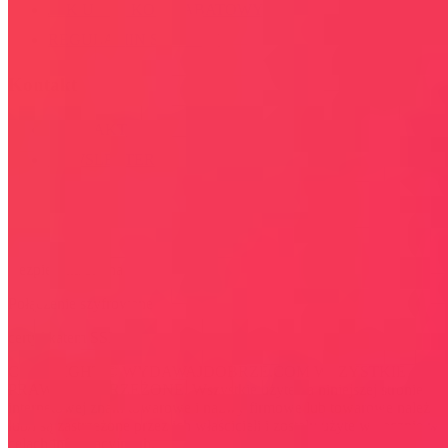
JAK UŻYĆ KOD RABATOWY
REGULAMIN SERWISU
Kontakt
KONTAKT
NEWSLETTER
Bezpieczna strona
Połączenie szyfrowane
certyfikatem SSL
COPYRIGHT © WYDAWAJDOBRZE.COM WSZYSTKIE
PRAWA ZASTRZEŻONE. Wszystkie użyte na niniejszej stronie
internetowej znaki towarowe i nazwy firmowe lub towarowe należą
lub/i są zastrzeżone przez ich właścicieli i zostały użyte wyłącznie w
celach informacyjnych.