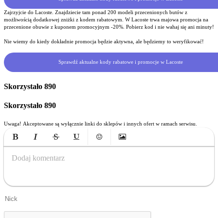
Zajrzyjcie do Lacoste. Znajdziecie tam ponad 200 modeli przecenionych butów z
możliwością dodatkowej zniżki z kodem rabatowym. W Lacoste trwa majowa promocja na
przecenione obuwie z kuponem promocyjnym -20%. Pobierz kod i nie wahaj się ani minuty!
Nie wiemy do kiedy dokładnie promocja będzie aktywna, ale będziemy to weryfikować!
Sprawdź aktualne kody rabatowe i promocje w Lacoste
Skorzystało
890
Skorzystało
890
Uwaga! Akceptowane są wyłącznie linki do sklepów i innych ofert w ramach serwisu.
Bold
Italic
Strikethrough
Underline
Emoticons
Insert Image
Dodaj komentarz