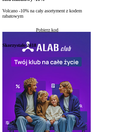
Pob
Volcano -10% na cały asortyment z kodem
rabatowym
Skorzystało
1266
Pobierz kod
Skorzystało
2418