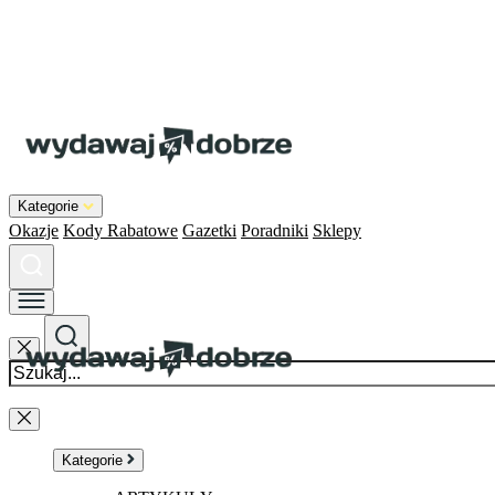
Kategorie
Okazje
Kody Rabatowe
Gazetki
Poradniki
Sklepy
Kategorie