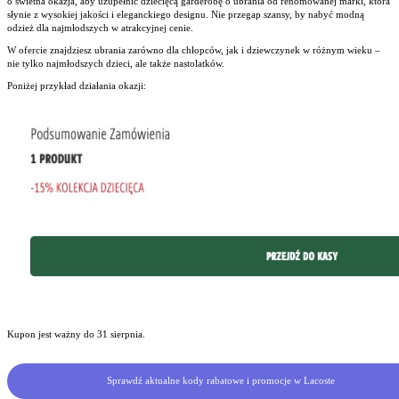
o świetna okazja, aby uzupełnić dziecięcą garderobę o ubrania od renomowanej marki, która
słynie z wysokiej jakości i eleganckiego designu. Nie przegap szansy, by nabyć modną
odzież dla najmłodszych w atrakcyjnej cenie.
W ofercie znajdziesz ubrania zarówno dla chłopców, jak i dziewczynek w różnym wieku –
nie tylko najmłodszych dzieci, ale także nastolatków.
Poniżej przykład działania okazji:
Kupon jest ważny do 31 sierpnia.
Sprawdź aktualne kody rabatowe i promocje w Lacoste