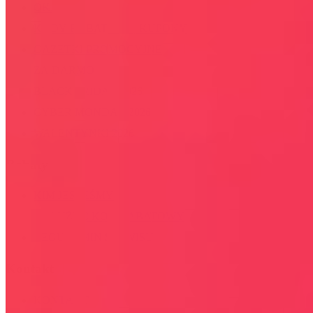
OKAZJE
KODY RABATOWE, KUPONY
GAZETKI PROMOCYJNE
ZA DARMO
BLACK FRIDAY 2026
CYBER MONDAY 2026
WALENTYNKI 2026
Rabaty
KIM JESTEŚMY
JAK UŻYĆ KOD RABATOWY
REGULAMIN SERWISU
Kontakt
KONTAKT