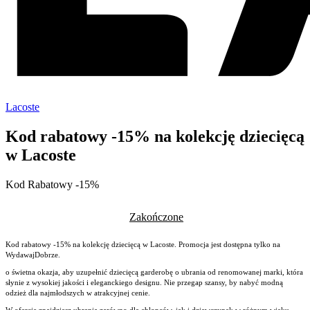
Lacoste
Kod rabatowy -15% na kolekcję dziecięcą
w Lacoste
Kod Rabatowy -15%
Zakończone
Kod rabatowy -15% na kolekcję dziecięcą w Lacoste. Promocja jest dostępna tylko na
WydawajDobrze.
o świetna okazja, aby uzupełnić dziecięcą garderobę o ubrania od renomowanej marki, która
słynie z wysokiej jakości i eleganckiego designu. Nie przegap szansy, by nabyć modną
odzież dla najmłodszych w atrakcyjnej cenie.
W ofercie znajdziesz ubrania zarówno dla chłopców, jak i dziewczynek w różnym wieku –