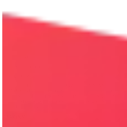
Bezpieczna strona
Połączenie szyfrowane
certyfikatem SSL
COPYRIGHT © WYDAWAJDOBRZE.COM WSZYSTKIE
PRAWA ZASTRZEŻONE. Wszystkie użyte na niniejszej stronie
internetowej znaki towarowe i nazwy firmowe lub towarowe należą
lub/i są zastrzeżone przez ich właścicieli i zostały użyte wyłącznie w
celach informacyjnych.
STRONY