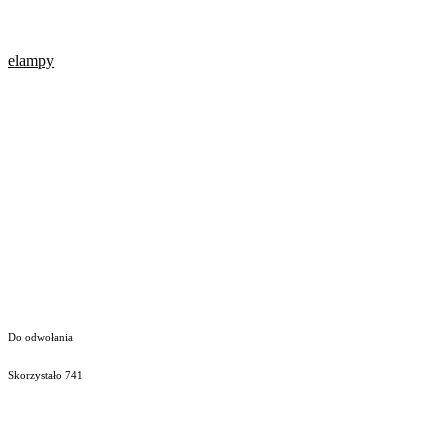
elampy
Do odwołania
Skorzystało
741