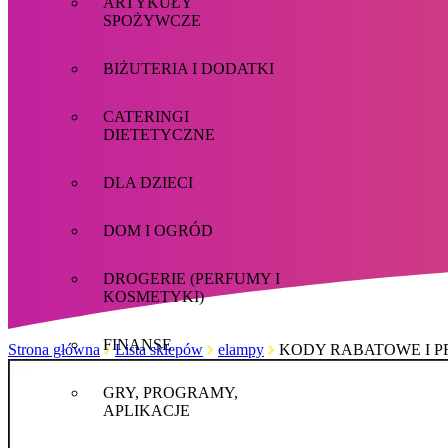
ARTYKUŁY
SPOŻYWCZE
BIŻUTERIA I DODATKI
CATERINGI
DIETETYCZNE
DLA DZIECI
DOM I OGRÓD
DROGERIE (PERFUMY I
KOSMETYKI)
FINANSE
Strona główna
Lista sklepów
elampy
KODY RABATOWE I 
GRY, PROGRAMY,
APLIKACJE