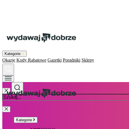
Kategorie
Okazje
Kody Rabatowe
Gazetki
Poradniki
Sklepy
Kategorie