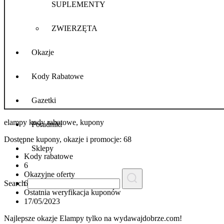
SUPLEMENTY
ZWIERZĘTA
Okazje
Kody Rabatowe
Gazetki
elampy
kody rabatowe, kupony
Poradniki
Dostępne kupony, okazje i promocje:
68
Sklepy
Kody rabatowe
6
Okazyjne oferty
Search
62
Ostatnia weryfikacja kuponów
17/05/2023
Najlepsze okazje Elampy tylko na wydawajdobrze.com!