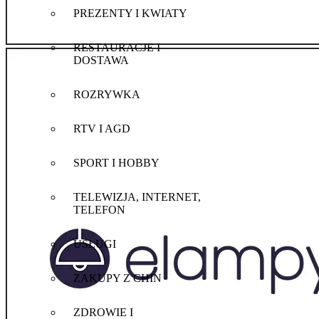
PREZENTY I KWIATY
RESTAURACJE I
DOSTAWA
ROZRYWKA
RTV I AGD
SPORT I HOBBY
TELEWIZJA, INTERNET,
TELEFON
USŁUGI
ZAKUPY Z CHIN
ZDROWIE I