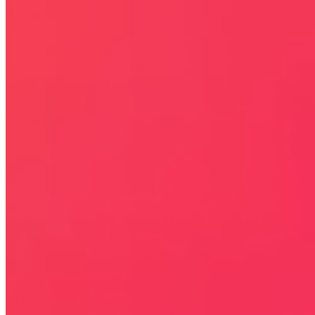
Rabaty
KIM JESTEŚMY
JAK UŻYĆ KOD RABATOWY
REGULAMIN SERWISU
Kontakt
KONTAKT
NEWSLETTER
Bezpieczna strona
Połączenie szyfrowane
certyfikatem SSL