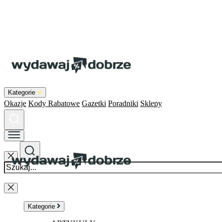
Kategorie
Okazje
Kody Rabatowe
Gazetki
Poradniki
Sklepy
Kategorie