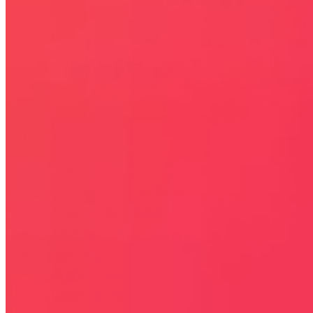
Połączenie szyfrowane
certyfikatem SSL
COPYRIGHT © WYDAWAJDOBRZE.COM WSZYSTKIE
PRAWA ZASTRZEŻONE. Wszystkie użyte na niniejszej stronie
internetowej znaki towarowe i nazwy firmowe lub towarowe należą
lub/i są zastrzeżone przez ich właścicieli i zostały użyte wyłącznie w
celach informacyjnych.
STRONY
OKAZJE
KODY RABATOWE, KUPONY
GAZETKI PROMOCYJNE
ZA DARMO
BLACK FRIDAY 2026
CYBER MONDAY 2026
WALENTYNKI 2026