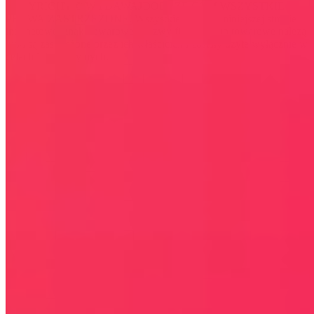
COPYRIGHT © WYDAWAJDOBRZE.COM WSZYSTKIE
PRAWA ZASTRZEŻONE. Wszystkie użyte na niniejszej stronie
internetowej znaki towarowe i nazwy firmowe lub towarowe należą
lub/i są zastrzeżone przez ich właścicieli i zostały użyte wyłącznie w
celach informacyjnych.