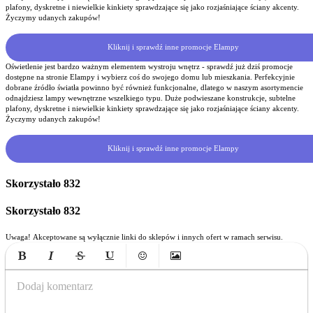
plafony, dyskretne i niewielkie kinkiety sprawdzające się jako rozjaśniające ściany akcenty.
Życzymy udanych zakupów!
Kliknij i sprawdź inne promocje Elampy
Oświetlenie jest bardzo ważnym elementem wystroju wnętrz - sprawdź już dziś promocje
dostępne na stronie Elampy i wybierz coś do swojego domu lub mieszkania. Perfekcyjnie
dobrane źródło światła powinno być również funkcjonalne, dlatego w naszym asortymencie
odnajdziesz lampy wewnętrzne wszelkiego typu. Duże podwieszane konstrukcje, subtelne
plafony, dyskretne i niewielkie kinkiety sprawdzające się jako rozjaśniające ściany akcenty.
Życzymy udanych zakupów!
Kliknij i sprawdź inne promocje Elampy
Skorzystało
832
Skorzystało
832
Uwaga! Akceptowane są wyłącznie linki do sklepów i innych ofert w ramach serwisu.
Bold
Italic
Strikethrough
Underline
Emoticons
Insert Image
Dodaj komentarz