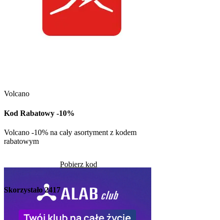
Kuchnia Vikinga
Kod Rabatowy -30
Volcano
Kod rabatowy -30% n
w Kuchni Vikinga
Kod Rabatowy -10%
Pob
Volcano -10% na cały asortyment z kodem
rabatowym
Skorzystało
1263
Pobierz kod
Skorzystało
2417