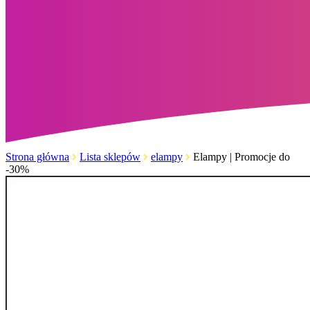
Strona główna
Lista sklepów
elampy
Elampy | Promocje do
-30%