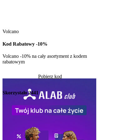
Kuchnia Vikinga
Kod Rabatowy -30
Volcano
Kod rabatowy -30% n
w Kuchni Vikinga
Kod Rabatowy -10%
Pob
Volcano -10% na cały asortyment z kodem
rabatowym
Skorzystało
1336
Pobierz kod
Skorzystało
2441