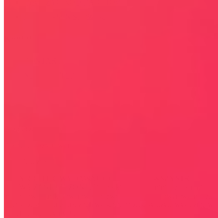
JAK UŻYĆ KOD RABATOWY
REGULAMIN SERWISU
Kontakt
KONTAKT
NEWSLETTER
Bezpieczna strona
Połączenie szyfrowane
certyfikatem SSL
COPYRIGHT © WYDAWAJDOBRZE.COM WSZYSTKIE
PRAWA ZASTRZEŻONE. Wszystkie użyte na niniejszej stronie
internetowej znaki towarowe i nazwy firmowe lub towarowe należą
lub/i są zastrzeżone przez ich właścicieli i zostały użyte wyłącznie w
celach informacyjnych.