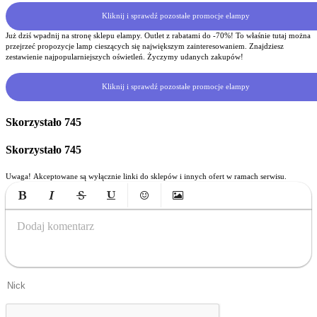
Kliknij i sprawdź pozostałe promocje elampy
Już dziś wpadnij na stronę sklepu elampy. Outlet z rabatami do -70%! To właśnie tutaj można
przejrzeć propozycje lamp cieszących się największym zainteresowaniem. Znajdziesz
zestawienie najpopularniejszych oświetleń. Życzymy udanych zakupów!
Kliknij i sprawdź pozostałe promocje elampy
Skorzystało
745
Skorzystało
745
Uwaga! Akceptowane są wyłącznie linki do sklepów i innych ofert w ramach serwisu.
Bold
Italic
Strikethrough
Underline
Emoticons
Insert Image
Dodaj komentarz