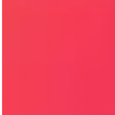
PRAWA ZASTRZEŻONE. Wszystkie użyte na niniejszej stronie
internetowej znaki towarowe i nazwy firmowe lub towarowe należą
lub/i są zastrzeżone przez ich właścicieli i zostały użyte wyłącznie w
celach informacyjnych.
STRONY
OKAZJE
KODY RABATOWE, KUPONY
GAZETKI PROMOCYJNE
ZA DARMO
BLACK FRIDAY 2026
CYBER MONDAY 2026
WALENTYNKI 2026
Rabaty
KIM JESTEŚMY