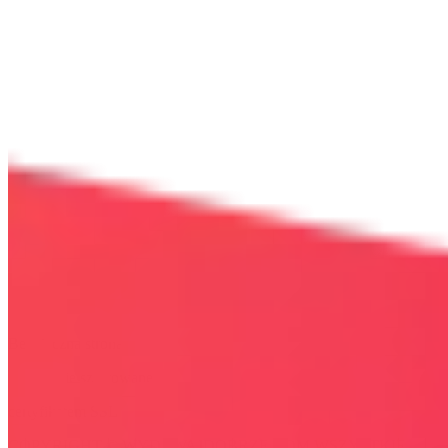
Bezpieczna strona
Połączenie szyfrowane
certyfikatem SSL
COPYRIGHT © WYDAWAJDOBRZE.COM WSZYSTKIE