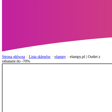
Strona główna
Lista sklepów
elampy
elampy.pl | Outlet z
rabatami do -70%