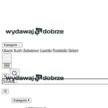
Kategorie
Okazje
Kody Rabatowe
Gazetki
Poradniki
Sklepy
Kategorie