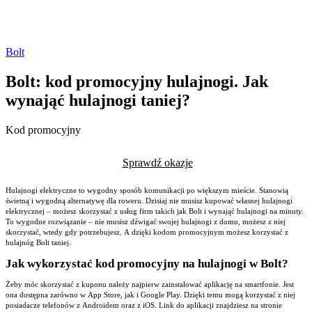
Bolt
Bolt: kod promocyjny hulajnogi. Jak
wynająć hulajnogi taniej?
Kod promocyjny
Sprawdź okazje
Hulajnogi elektryczne to wygodny sposób komunikacji po większym mieście. Stanowią
świetną i wygodną alternatywę dla roweru. Dzisiaj nie musisz kupować własnej hulajnogi
elektrycznej – możesz skorzystać z usług firm takich jak Bolt i wynająć hulajnogi na minuty.
To wygodne rozwiązanie – nie musisz dźwigać swojej hulajnogi z domu, możesz z niej
skorzystać, wtedy gdy potrzebujesz. A dzięki kodom promocyjnym możesz korzystać z
hulajnóg Bolt taniej.
Jak wykorzystać kod promocyjny na hulajnogi w Bolt?
Żeby móc skorzystać z kuponu należy najpierw zainstalować aplikację na smartfonie. Jest
ona dostępna zarówno w App Store, jak i Google Play. Dzięki temu mogą korzystać z niej
posiadacze telefonów z Androidem oraz z iOS. Link do aplikacji znajdziesz na stronie