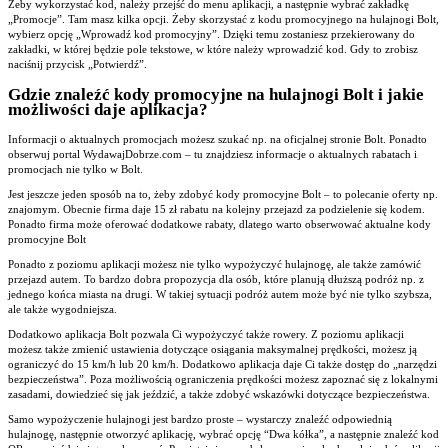
Żeby wykorzystać kod, należy przejść do menu aplikacji, a następnie wybrać zakładkę
„Promocje”. Tam masz kilka opcji. Żeby skorzystać z kodu promocyjnego na hulajnogi Bolt,
wybierz opcję „Wprowadź kod promocyjny”. Dzięki temu zostaniesz przekierowany do
zakładki, w której będzie pole tekstowe, w które należy wprowadzić kod. Gdy to zrobisz
naciśnij przycisk „Potwierdź”.
Gdzie znaleźć kody promocyjne na hulajnogi Bolt i jakie
możliwości daje aplikacja?
Informacji o aktualnych promocjach możesz szukać np. na oficjalnej stronie Bolt. Ponadto
obserwuj portal WydawajDobrze.com – tu znajdziesz informacje o aktualnych rabatach i
promocjach nie tylko w Bolt.
Jest jeszcze jeden sposób na to, żeby zdobyć kody promocyjne Bolt – to polecanie oferty np.
znajomym. Obecnie firma daje 15 zł rabatu na kolejny przejazd za podzielenie się kodem.
Ponadto firma może oferować dodatkowe rabaty, dlatego warto obserwować aktualne kody
promocyjne Bolt
Ponadto z poziomu aplikacji możesz nie tylko wypożyczyć hulajnogę, ale także zamówić
przejazd autem. To bardzo dobra propozycja dla osób, które planują dłuższą podróż np. z
jednego końca miasta na drugi. W takiej sytuacji podróż autem może być nie tylko szybsza,
ale także wygodniejsza.
Dodatkowo aplikacja Bolt pozwala Ci wypożyczyć także rowery. Z poziomu aplikacji
możesz także zmienić ustawienia dotyczące osiągania maksymalnej prędkości, możesz ją
ograniczyć do 15 km/h lub 20 km/h. Dodatkowo aplikacja daje Ci także dostęp do „narzędzi
bezpieczeństwa”. Poza możliwością ograniczenia prędkości możesz zapoznać się z lokalnymi
zasadami, dowiedzieć się jak jeździć, a także zdobyć wskazówki dotyczące bezpieczeństwa.
Samo wypożyczenie hulajnogi jest bardzo proste – wystarczy znaleźć odpowiednią
hulajnogę, następnie otworzyć aplikację, wybrać opcję “Dwa kółka”, a następnie znaleźć kod