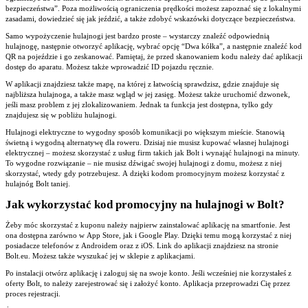
bezpieczeństwa”. Poza możliwością ograniczenia prędkości możesz zapoznać się z lokalnymi
zasadami, dowiedzieć się jak jeździć, a także zdobyć wskazówki dotyczące bezpieczeństwa.
Samo wypożyczenie hulajnogi jest bardzo proste – wystarczy znaleźć odpowiednią
hulajnogę, następnie otworzyć aplikację, wybrać opcję “Dwa kółka”, a następnie znaleźć kod
QR na pojeździe i go zeskanować. Pamiętaj, że przed skanowaniem kodu należy dać aplikacji
dostęp do aparatu. Możesz także wprowadzić ID pojazdu ręcznie.
W aplikacji znajdziesz także mapę, na której z łatwością sprawdzisz, gdzie znajduje się
najbliższa hulajnoga, a także masz wgląd w jej zasięg. Możesz także uruchomić dzwonek,
jeśli masz problem z jej zlokalizowaniem. Jednak ta funkcja jest dostępna, tylko gdy
znajdujesz się w pobliżu hulajnogi.
Hulajnogi elektryczne to wygodny sposób komunikacji po większym mieście. Stanowią
świetną i wygodną alternatywę dla roweru. Dzisiaj nie musisz kupować własnej hulajnogi
elektrycznej – możesz skorzystać z usług firm takich jak Bolt i wynająć hulajnogi na minuty.
To wygodne rozwiązanie – nie musisz dźwigać swojej hulajnogi z domu, możesz z niej
skorzystać, wtedy gdy potrzebujesz. A dzięki kodom promocyjnym możesz korzystać z
hulajnóg Bolt taniej.
Jak wykorzystać kod promocyjny na hulajnogi w Bolt?
Żeby móc skorzystać z kuponu należy najpierw zainstalować aplikację na smartfonie. Jest
ona dostępna zarówno w App Store, jak i Google Play. Dzięki temu mogą korzystać z niej
posiadacze telefonów z Androidem oraz z iOS. Link do aplikacji znajdziesz na stronie
Bolt.eu. Możesz także wyszukać jej w sklepie z aplikacjami.
Po instalacji otwórz aplikację i zaloguj się na swoje konto. Jeśli wcześniej nie korzystałeś z
oferty Bolt, to należy zarejestrować się i założyć konto. Aplikacja przeprowadzi Cię przez
proces rejestracji.