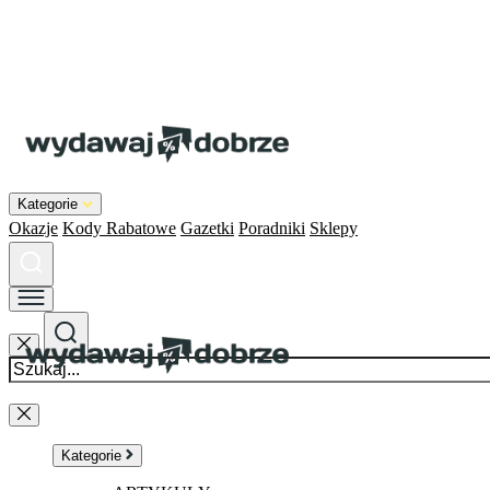
Kategorie
Okazje
Kody Rabatowe
Gazetki
Poradniki
Sklepy
Kategorie