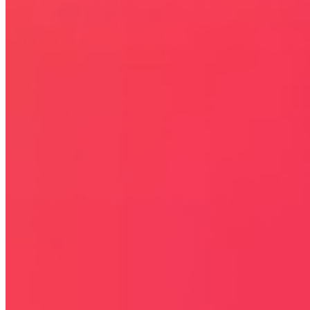
lub/i są zastrzeżone przez ich właścicieli i zostały użyte wyłącznie w
celach informacyjnych.
STRONY
OKAZJE
KODY RABATOWE, KUPONY
GAZETKI PROMOCYJNE
ZA DARMO
BLACK FRIDAY 2026
CYBER MONDAY 2026
WALENTYNKI 2026
Rabaty
KIM JESTEŚMY
JAK UŻYĆ KOD RABATOWY
REGULAMIN SERWISU