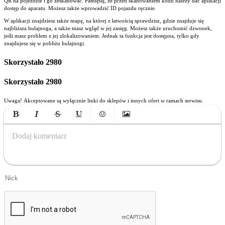
QR na pojeździe i go zeskanować. Pamiętaj, że przed skanowaniem kodu należy dać aplikacji
dostęp do aparatu. Możesz także wprowadzić ID pojazdu ręcznie.
W aplikacji znajdziesz także mapę, na której z łatwością sprawdzisz, gdzie znajduje się
najbliższa hulajnoga, a także masz wgląd w jej zasięg. Możesz także uruchomić dzwonek,
jeśli masz problem z jej zlokalizowaniem. Jednak ta funkcja jest dostępna, tylko gdy
znajdujesz się w pobliżu hulajnogi.
Skorzystało
2980
Skorzystało
2980
Uwaga! Akceptowane są wyłącznie linki do sklepów i innych ofert w ramach serwisu.
Bold
Italic
Strikethrough
Underline
Emoticons
Insert Image
Dodaj komentarz