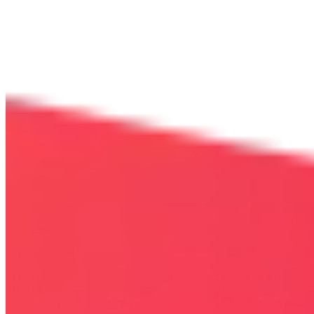
Bezpieczna strona
Połączenie szyfrowane
certyfikatem SSL
COPYRIGHT © WYDAWAJDOBRZE.COM WSZYSTKIE
PRAWA ZASTRZEŻONE. Wszystkie użyte na niniejszej stronie
internetowej znaki towarowe i nazwy firmowe lub towarowe należą