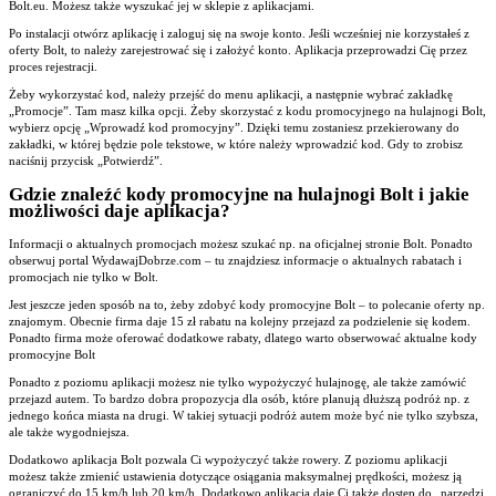
Bolt.eu. Możesz także wyszukać jej w sklepie z aplikacjami.
Po instalacji otwórz aplikację i zaloguj się na swoje konto. Jeśli wcześniej nie korzystałeś z
oferty Bolt, to należy zarejestrować się i założyć konto. Aplikacja przeprowadzi Cię przez
proces rejestracji.
Żeby wykorzystać kod, należy przejść do menu aplikacji, a następnie wybrać zakładkę
„Promocje”. Tam masz kilka opcji. Żeby skorzystać z kodu promocyjnego na hulajnogi Bolt,
wybierz opcję „Wprowadź kod promocyjny”. Dzięki temu zostaniesz przekierowany do
zakładki, w której będzie pole tekstowe, w które należy wprowadzić kod. Gdy to zrobisz
naciśnij przycisk „Potwierdź”.
Gdzie znaleźć kody promocyjne na hulajnogi Bolt i jakie
możliwości daje aplikacja?
Informacji o aktualnych promocjach możesz szukać np. na oficjalnej stronie Bolt. Ponadto
obserwuj portal WydawajDobrze.com – tu znajdziesz informacje o aktualnych rabatach i
promocjach nie tylko w Bolt.
Jest jeszcze jeden sposób na to, żeby zdobyć kody promocyjne Bolt – to polecanie oferty np.
znajomym. Obecnie firma daje 15 zł rabatu na kolejny przejazd za podzielenie się kodem.
Ponadto firma może oferować dodatkowe rabaty, dlatego warto obserwować aktualne kody
promocyjne Bolt
Ponadto z poziomu aplikacji możesz nie tylko wypożyczyć hulajnogę, ale także zamówić
przejazd autem. To bardzo dobra propozycja dla osób, które planują dłuższą podróż np. z
jednego końca miasta na drugi. W takiej sytuacji podróż autem może być nie tylko szybsza,
ale także wygodniejsza.
Dodatkowo aplikacja Bolt pozwala Ci wypożyczyć także rowery. Z poziomu aplikacji
możesz także zmienić ustawienia dotyczące osiągania maksymalnej prędkości, możesz ją
ograniczyć do 15 km/h lub 20 km/h. Dodatkowo aplikacja daje Ci także dostęp do „narzędzi