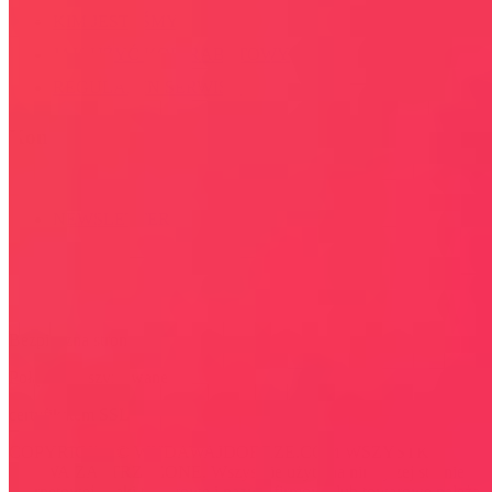
KIM JESTEŚMY
JAK UŻYĆ KOD RABATOWY
REGULAMIN SERWISU
Kontakt
KONTAKT
NEWSLETTER
Bezpieczna strona
Połączenie szyfrowane
certyfikatem SSL
COPYRIGHT © WYDAWAJDOBRZE.COM WSZYSTKIE
PRAWA ZASTRZEŻONE. Wszystkie użyte na niniejszej stronie
internetowej znaki towarowe i nazwy firmowe lub towarowe należą