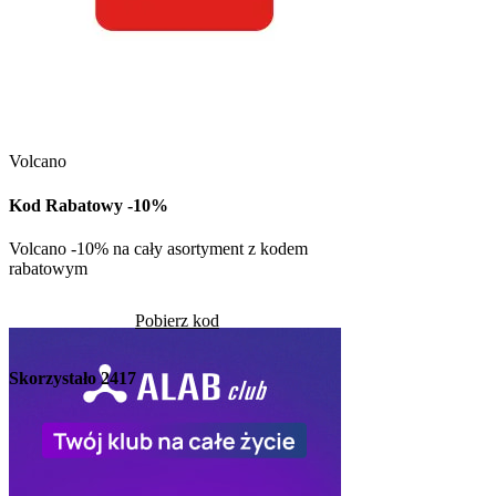
Kuchnia Vikinga
Kod Rabatowy -30
Volcano
Kod rabatowy -30% n
w Kuchni Vikinga
Kod Rabatowy -10%
Pob
Volcano -10% na cały asortyment z kodem
rabatowym
Skorzystało
1263
Pobierz kod
Skorzystało
2417