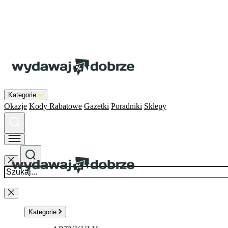
Kategorie
Okazje
Kody Rabatowe
Gazetki
Poradniki
Sklepy
Kategorie