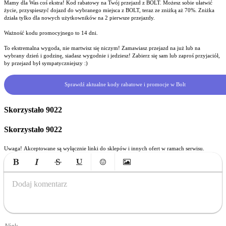
Mamy dla Was coś ekstra! Kod rabatowy na Twój przejazd z BOLT. Możesz sobie ułatwić
życie, przyspieszyć dojazd do wybranego miejsca z BOLT, teraz ze zniżką aż 70%. Zniżka
działa tylko dla nowych użytkowników na 2 pierwsze przejazdy.
Ważność kodu promocyjnego to 14 dni.
To ekstremalna wygoda, nie martwisz się niczym! Zamawiasz przejazd na już lub na
wybrany dzień i godzinę, siadasz wygodnie i jedziesz! Zabierz się sam lub zaproś przyjaciół,
by przejazd był sympatyczniejszy :)
Sprawdź aktualne kody rabatowe i promocje w Bolt
Skorzystało
9022
Skorzystało
9022
Uwaga! Akceptowane są wyłącznie linki do sklepów i innych ofert w ramach serwisu.
Bold
Italic
Strikethrough
Underline
Emoticons
Insert Image
Dodaj komentarz