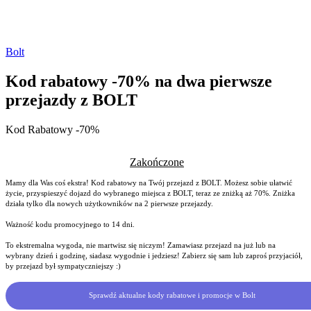
Bolt
Kod rabatowy -70% na dwa pierwsze
przejazdy z BOLT
Kod Rabatowy -70%
Zakończone
Mamy dla Was coś ekstra! Kod rabatowy na Twój przejazd z BOLT. Możesz sobie ułatwić
życie, przyspieszyć dojazd do wybranego miejsca z BOLT, teraz ze zniżką aż 70%. Zniżka
działa tylko dla nowych użytkowników na 2 pierwsze przejazdy.
Ważność kodu promocyjnego to 14 dni.
To ekstremalna wygoda, nie martwisz się niczym! Zamawiasz przejazd na już lub na
wybrany dzień i godzinę, siadasz wygodnie i jedziesz! Zabierz się sam lub zaproś przyjaciół,
by przejazd był sympatyczniejszy :)
Sprawdź aktualne kody rabatowe i promocje w Bolt