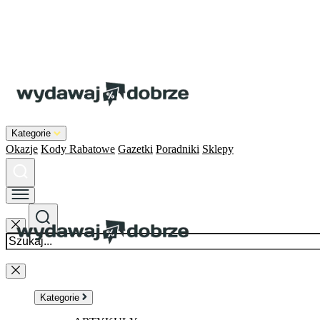
Kategorie
Okazje
Kody Rabatowe
Gazetki
Poradniki
Sklepy
Kategorie