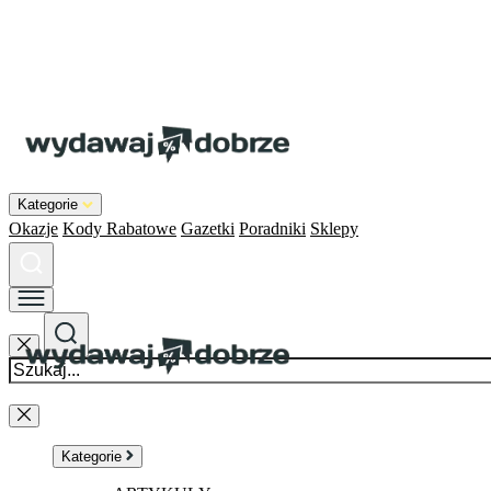
Kategorie
Okazje
Kody Rabatowe
Gazetki
Poradniki
Sklepy
Kategorie