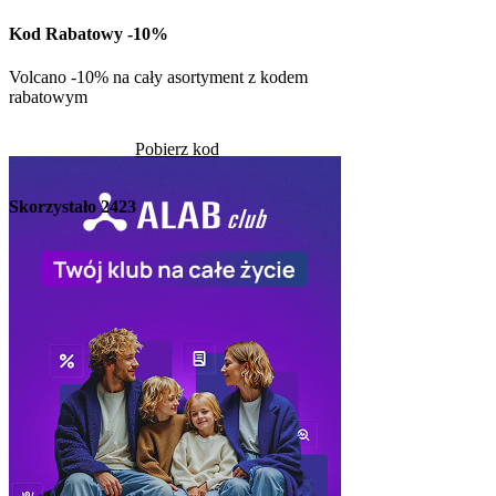
w Kuchni Vikinga
Kod Rabatowy -10%
Pob
Volcano -10% na cały asortyment z kodem
rabatowym
Skorzystało
1269
Pobierz kod
Skorzystało
2423