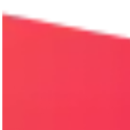
Bezpieczna strona
Połączenie szyfrowane
certyfikatem SSL
COPYRIGHT © WYDAWAJDOBRZE.COM WSZYSTKIE
PRAWA ZASTRZEŻONE. Wszystkie użyte na niniejszej stronie
internetowej znaki towarowe i nazwy firmowe lub towarowe należą
lub/i są zastrzeżone przez ich właścicieli i zostały użyte wyłącznie w
celach informacyjnych.
STRONY