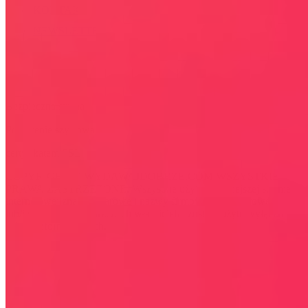
KONTAKT
NEWSLETTER
Bezpieczna strona
Połączenie szyfrowane
certyfikatem SSL
COPYRIGHT © WYDAWAJDOBRZE.COM WSZYSTKIE
PRAWA ZASTRZEŻONE. Wszystkie użyte na niniejszej stronie
internetowej znaki towarowe i nazwy firmowe lub towarowe należą
lub/i są zastrzeżone przez ich właścicieli i zostały użyte wyłącznie w
celach informacyjnych.