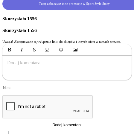
Tutaj zobaczysz inne promocje w Sport Style Story
Skorzystało
1556
Skorzystało
1556
Uwaga! Akceptowane są wyłącznie linki do sklepów i innych ofert w ramach serwisu.
Bold
Italic
Strikethrough
Underline
Emoticons
Insert Image
Dodaj komentarz
Dodaj komentarz