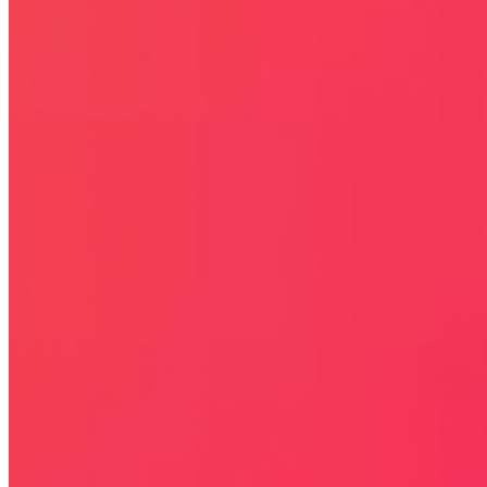
OKAZJE
KODY RABATOWE, KUPONY
GAZETKI PROMOCYJNE
ZA DARMO
BLACK FRIDAY 2026
CYBER MONDAY 2026
WALENTYNKI 2026
Rabaty
KIM JESTEŚMY
JAK UŻYĆ KOD RABATOWY
REGULAMIN SERWISU
Kontakt