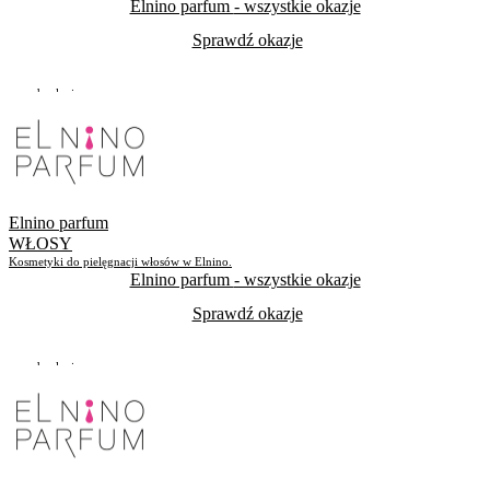
Elnino parfum
- wszystkie okazje
Sprawdź okazje
Do odwołania
Skorzystało
1741
Elnino parfum
WŁOSY
Kosmetyki do pielęgnacji włosów w Elnino.
Elnino parfum
- wszystkie okazje
Sprawdź okazje
Do odwołania
Skorzystało
1776