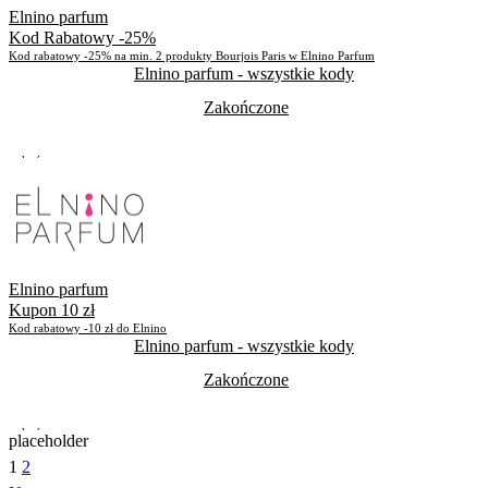
Elnino parfum
Kod Rabatowy -25%
Kod rabatowy -25% na min. 2 produkty Bourjois Paris w Elnino Parfum
Elnino parfum
- wszystkie kody
Zakończone
Zakończone
Skorzystało
1676
Elnino parfum
Kupon 10 zł
Kod rabatowy -10 zł do Elnino
Elnino parfum
- wszystkie kody
Zakończone
Zakończone
placeholder
1
2
Skorzystało
1720