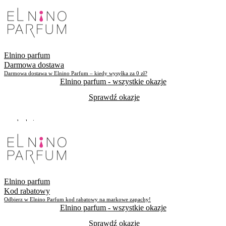
Skorzystało
3315
Elnino parfum
Darmowa dostawa
Darmowa dostawa w Elnino Parfum – kiedy wysyłka za 0 zł?
Elnino parfum
- wszystkie okazje
Sprawdź okazje
Do odwołania
Skorzystało
5882
Elnino parfum
Kod rabatowy
Odbierz w Elnino Parfum kod rabatowy na markowe zapachy!
Elnino parfum
- wszystkie okazje
Sprawdź okazje