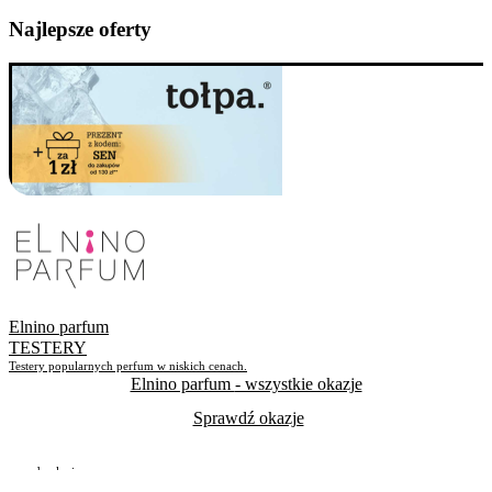
Najlepsze oferty
Elnino parfum
TESTERY
Testery popularnych perfum w niskich cenach.
Elnino parfum
- wszystkie okazje
Sprawdź okazje
Do odwołania