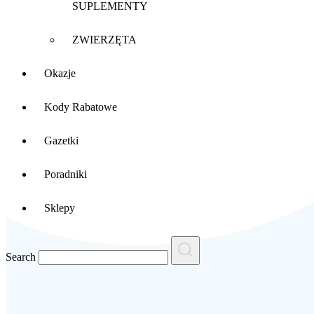
SUPLEMENTY
ZWIERZĘTA
Okazje
Kody Rabatowe
Gazetki
Poradniki
Sklepy
Search