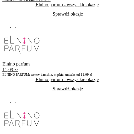
Elnino parfum
- wszystkie okazje
Sprawdź okazje
Do odwołania
Skorzystało
1141
Elnino parfum
11,09 zł
ELNINO PARFUM: testery damskie, męskie, uniseks od 11,09 zł
Elnino parfum
- wszystkie okazje
Sprawdź okazje
Do odwołania
Skorzystało
1114