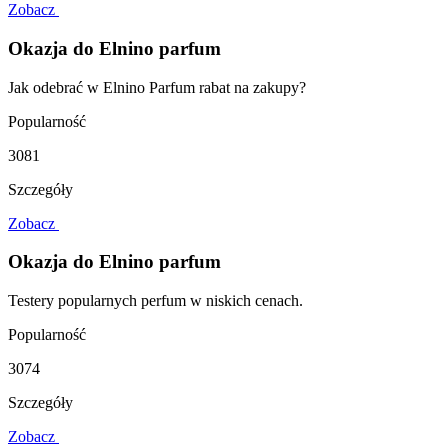
Zobacz
Okazja do Elnino parfum
Jak odebrać w Elnino Parfum rabat na zakupy?
Popularność
3081
Szczegóły
Zobacz
Okazja do Elnino parfum
Testery popularnych perfum w niskich cenach.
Popularność
3074
Szczegóły
Zobacz