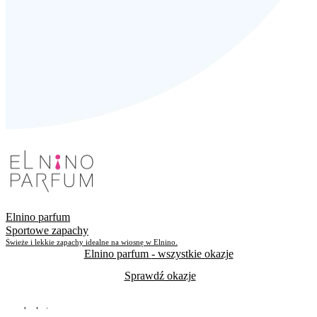
Elnino parfum
Sportowe zapachy
Świeże i lekkie zapachy idealne na wiosnę w Elnino.
Elnino parfum
- wszystkie okazje
Sprawdź okazje
Do odwołania