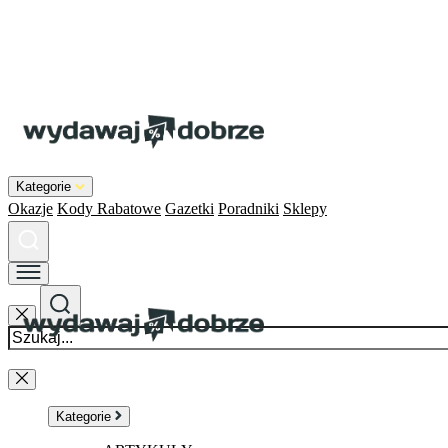
Kategorie
Okazje
Kody Rabatowe
Gazetki
Poradniki
Sklepy
Kategorie