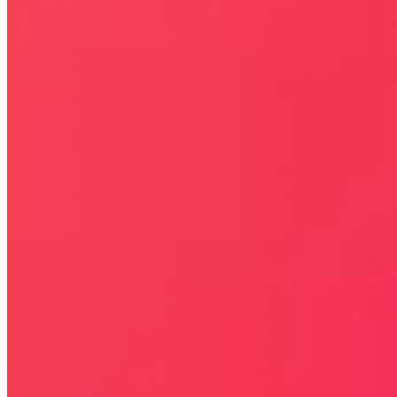
KODY RABATOWE, KUPONY
GAZETKI PROMOCYJNE
ZA DARMO
BLACK FRIDAY 2026
CYBER MONDAY 2026
WALENTYNKI 2026
Rabaty
KIM JESTEŚMY
JAK UŻYĆ KOD RABATOWY
REGULAMIN SERWISU
Kontakt
KONTAKT
NEWSLETTER