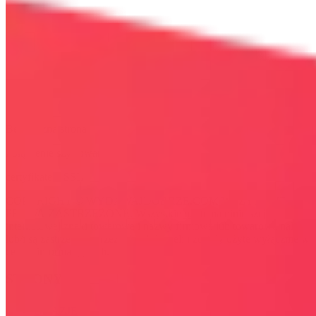
Bezpieczna strona
Połączenie szyfrowane
certyfikatem SSL
COPYRIGHT © WYDAWAJDOBRZE.COM WSZYSTKIE
PRAWA ZASTRZEŻONE. Wszystkie użyte na niniejszej stronie
internetowej znaki towarowe i nazwy firmowe lub towarowe należą
lub/i są zastrzeżone przez ich właścicieli i zostały użyte wyłącznie w
celach informacyjnych.
STRONY
OKAZJE