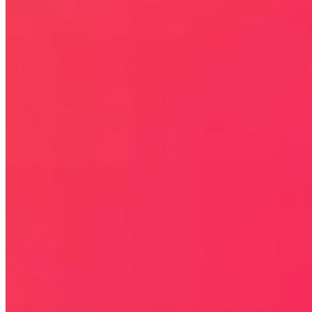
Bezpieczna strona
Połączenie szyfrowane
certyfikatem SSL
COPYRIGHT © WYDAWAJDOBRZE.COM WSZYSTKIE
PRAWA ZASTRZEŻONE. Wszystkie użyte na niniejszej stronie
internetowej znaki towarowe i nazwy firmowe lub towarowe należą
lub/i są zastrzeżone przez ich właścicieli i zostały użyte wyłącznie w
celach informacyjnych.