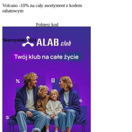
Pob
Volcano -10% na cały asortyment z kodem
rabatowym
Skorzystało
1270
Pobierz kod
Skorzystało
2424