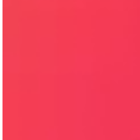
celach informacyjnych.
STRONY
OKAZJE
KODY RABATOWE, KUPONY
GAZETKI PROMOCYJNE
ZA DARMO
BLACK FRIDAY 2026
CYBER MONDAY 2026
WALENTYNKI 2026
Rabaty
KIM JESTEŚMY
JAK UŻYĆ KOD RABATOWY
REGULAMIN SERWISU