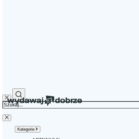
Kategorie
Okazje
Kody Rabatowe
Gazetki
Poradniki
Sklepy
Kategorie