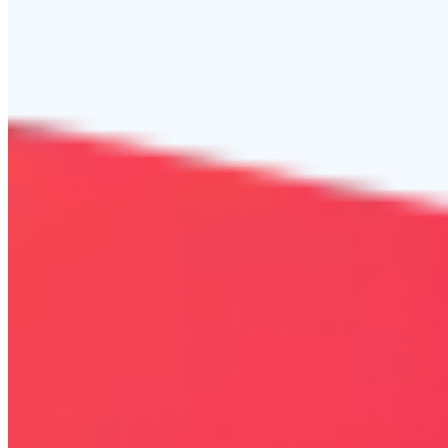
Bezpieczna strona
Połączenie szyfrowane
certyfikatem SSL
COPYRIGHT © WYDAWAJDOBRZE.COM WSZYSTKIE
PRAWA ZASTRZEŻONE. Wszystkie użyte na niniejszej stronie
internetowej znaki towarowe i nazwy firmowe lub towarowe należą
lub/i są zastrzeżone przez ich właścicieli i zostały użyte wyłącznie w