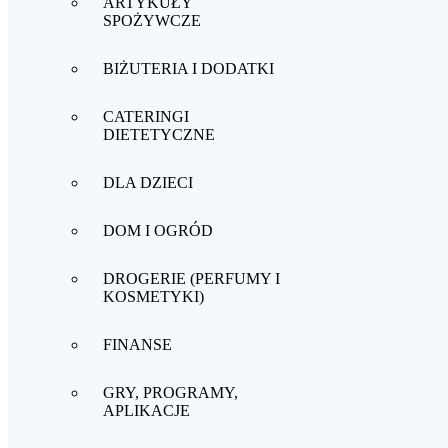
ARTYKUŁY
SPOŻYWCZE
BIŻUTERIA I DODATKI
CATERINGI
DIETETYCZNE
DLA DZIECI
DOM I OGRÓD
DROGERIE (PERFUMY I
KOSMETYKI)
FINANSE
Strona główna
Poradniki
Sprytne zakupy
Gdzie kupić fajne,
ładne i tanie dresy damskie?
GRY, PROGRAMY,
Kategorie
APLIKACJE