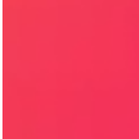
Kontakt
KONTAKT
NEWSLETTER
Bezpieczna strona
Połączenie szyfrowane
certyfikatem SSL
COPYRIGHT © WYDAWAJDOBRZE.COM WSZYSTKIE
PRAWA ZASTRZEŻONE. Wszystkie użyte na niniejszej stronie
internetowej znaki towarowe i nazwy firmowe lub towarowe należą
lub/i są zastrzeżone przez ich właścicieli i zostały użyte wyłącznie w
celach informacyjnych.