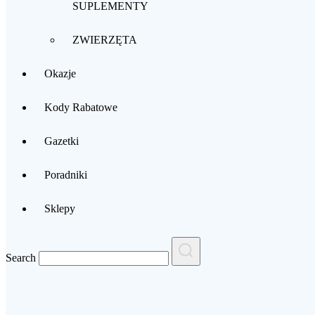
SUPLEMENTY
Najlepsze kody rabatowe
ZWIERZĘTA
Okazje
Kody Rabatowe
Gazetki
Poradniki
Sklepy
K
Search
Volcano
K
Kod Rabatowy -10%