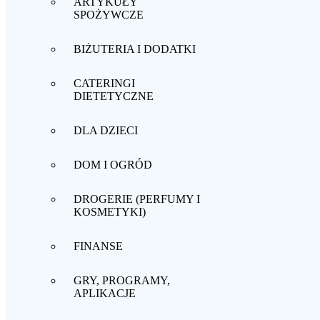
ARTYKUŁY
SPOŻYWCZE
BIŻUTERIA I DODATKI
CATERINGI
DIETETYCZNE
DLA DZIECI
DOM I OGRÓD
DROGERIE (PERFUMY I
KOSMETYKI)
FINANSE
Strona główna
Poradniki
Programy i karty lojalnościowe
Karta
Moja Biedronka
GRY, PROGRAMY,
Kategorie
APLIKACJE