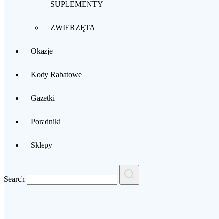
SUPLEMENTY
Najlepsze kody rabatowe
ZWIERZĘTA
Okazje
Kody Rabatowe
Gazetki
Poradniki
Sklepy
K
Search
Volcano
K
Kod Rabatowy -10%