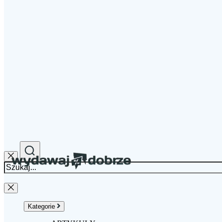
Kategorie
Okazje
Kody Rabatowe
Gazetki
Poradniki
Sklepy
Kategorie