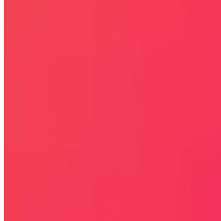
lub/i są zastrzeżone przez ich właścicieli i zostały użyte wyłącznie w
celach informacyjnych.
STRONY
OKAZJE
KODY RABATOWE, KUPONY
GAZETKI PROMOCYJNE
ZA DARMO
BLACK FRIDAY 2026
CYBER MONDAY 2026
WALENTYNKI 2026
Rabaty
KIM JESTEŚMY
JAK UŻYĆ KOD RABATOWY
REGULAMIN SERWISU