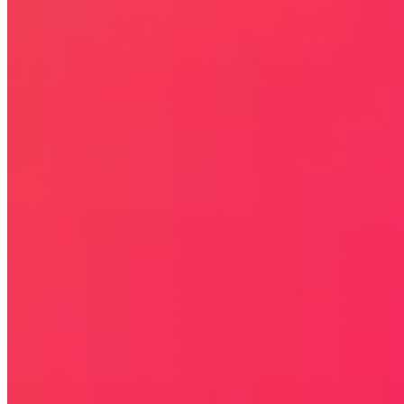
Kontakt
KONTAKT
NEWSLETTER
Bezpieczna strona
Połączenie szyfrowane
certyfikatem SSL
COPYRIGHT © WYDAWAJDOBRZE.COM WSZYSTKIE
PRAWA ZASTRZEŻONE. Wszystkie użyte na niniejszej stronie
internetowej znaki towarowe i nazwy firmowe lub towarowe należą
lub/i są zastrzeżone przez ich właścicieli i zostały użyte wyłącznie w
celach informacyjnych.