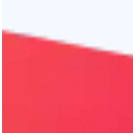
Bezpieczna strona
Połączenie szyfrowane
certyfikatem SSL
COPYRIGHT © WYDAWAJDOBRZE.COM WSZYSTKIE
PRAWA ZASTRZEŻONE. Wszystkie użyte na niniejszej stronie
internetowej znaki towarowe i nazwy firmowe lub towarowe należą