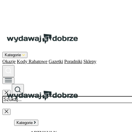
Kategorie
Okazje
Kody Rabatowe
Gazetki
Poradniki
Sklepy
Kategorie