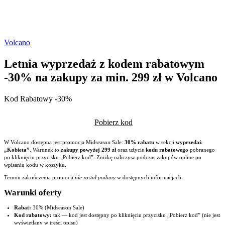
Volcano
Letnia wyprzedaż z kodem rabatowym
-30% na zakupy za min. 299 zł w Volcano
Kod Rabatowy -30%
Pobierz kod
W Volcano dostępna jest promocja Midseason Sale:
30% rabatu
w sekcji
wyprzedaż
„Kobieta”
. Warunek to
zakupy powyżej 299 zł
oraz użycie
kodu rabatowego
pobranego
po kliknięciu przycisku „Pobierz kod”. Zniżkę naliczysz podczas zakupów online po
wpisaniu kodu w koszyku.
Termin zakończenia promocji
nie został podany
w dostępnych informacjach.
Warunki oferty
Rabat:
30% (Midseason Sale)
Kod rabatowy:
tak — kod jest dostępny po kliknięciu przycisku „Pobierz kod” (nie jest
wyświetlany w treści opisu)