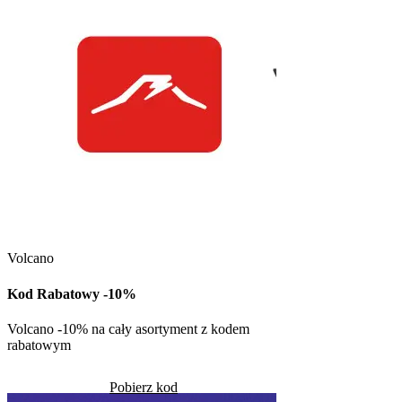
Kuchnia Vikinga
Kod Rabatowy -30
Volcano
Kod rabatowy -30% n
w Kuchni Vikinga
Kod Rabatowy -10%
Pob
Volcano -10% na cały asortyment z kodem
rabatowym
Skorzystało
1299
Pobierz kod