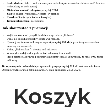
Kod rabatowy:
tak — kod jest dostępny po kliknięciu przycisku „Pobierz kod” (nie jest
wyświetlany w treści opisu)
Minimalna wartość zakupów:
powyżej 299zł
Zakres:
sekcja wyprzedaż „Kobieta” (Volcano)
Kanał:
online (użycie kodu w koszyku)
Termin zakończenia:
nie podano
Jak skorzystać z promocji
Wejdź do Volcano i przejdź do działu wyprzedaży „Kobieta”.
Dodaj do koszyka produkty objęte wyprzedażą.
Upewnij się, że wartość koszyka wynosi
powyżej 299 zł
(w przeciwnym razie rabat
może się nie naliczyć).
Kliknij „Pobierz kod” i skopiuj kod rabatowy.
W koszyku wklej kod w pole na kod rabatowy i zatwierdź.
Przed płatnością sprawdź podsumowanie zamówienia i upewnij się, że rabat 30% został
naliczony.
Do zapamiętania:
rabat działa po spełnieniu progu
powyżej 329 zł
i zastosowaniu kodu.
Oferta zweryfikowana i zaktualizowana w dniu publikacji: 25.05.2026.