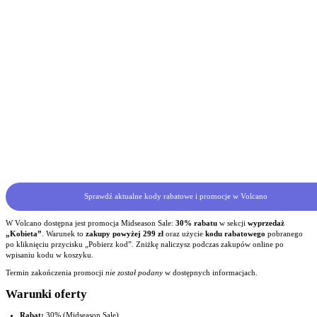
Sprawdź aktualne kody rabatowe i promocje w Volcano
W Volcano dostępna jest promocja Midseason Sale:
30% rabatu
w sekcji
wyprzedaż
„Kobieta”
. Warunek to
zakupy powyżej 299 zł
oraz użycie
kodu rabatowego
pobranego
po kliknięciu przycisku „Pobierz kod”. Zniżkę naliczysz podczas zakupów online po
wpisaniu kodu w koszyku.
Termin zakończenia promocji
nie został podany
w dostępnych informacjach.
Warunki oferty
Rabat:
30% (Midseason Sale)