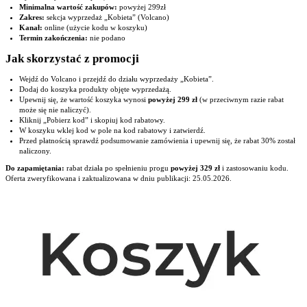
Minimalna wartość zakupów:
powyżej 299zł
Zakres:
sekcja wyprzedaż „Kobieta” (Volcano)
Kanał:
online (użycie kodu w koszyku)
Termin zakończenia:
nie podano
Jak skorzystać z promocji
Wejdź do Volcano i przejdź do działu wyprzedaży „Kobieta”.
Dodaj do koszyka produkty objęte wyprzedażą.
Upewnij się, że wartość koszyka wynosi
powyżej 299 zł
(w przeciwnym razie rabat
może się nie naliczyć).
Kliknij „Pobierz kod” i skopiuj kod rabatowy.
W koszyku wklej kod w pole na kod rabatowy i zatwierdź.
Przed płatnością sprawdź podsumowanie zamówienia i upewnij się, że rabat 30% został
naliczony.
Do zapamiętania:
rabat działa po spełnieniu progu
powyżej 329 zł
i zastosowaniu kodu.
Oferta zweryfikowana i zaktualizowana w dniu publikacji: 25.05.2026.