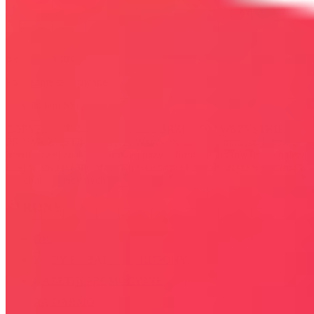
Bezpieczna strona
Połączenie szyfrowane
certyfikatem SSL
COPYRIGHT © WYDAWAJDOBRZE.COM WSZYSTKIE
PRAWA ZASTRZEŻONE. Wszystkie użyte na niniejszej stronie
internetowej znaki towarowe i nazwy firmowe lub towarowe należą
lub/i są zastrzeżone przez ich właścicieli i zostały użyte wyłącznie w
celach informacyjnych.
STRONY
OKAZJE
KODY RABATOWE, KUPONY
GAZETKI PROMOCYJNE
ZA DARMO