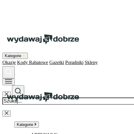
Kategorie
Okazje
Kody Rabatowe
Gazetki
Poradniki
Sklepy
Kategorie