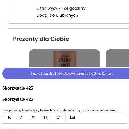
Sprawdź aktualne kody rabatowe i promocje w SklepKawa.pl
Skorzystało
425
Skorzystało
425
Uwaga! Akceptowane są wyłącznie linki do sklepów i innych ofert w ramach serwisu.
Bold
Italic
Strikethrough
Underline
Emoticons
Insert Image