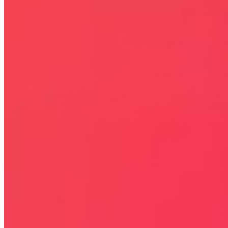
Bezpieczna strona
Połączenie szyfrowane
certyfikatem SSL
COPYRIGHT © WYDAWAJDOBRZE.COM WSZYSTKIE
PRAWA ZASTRZEŻONE. Wszystkie użyte na niniejszej stronie
internetowej znaki towarowe i nazwy firmowe lub towarowe należą
lub/i są zastrzeżone przez ich właścicieli i zostały użyte wyłącznie w
celach informacyjnych.
STRONY
OKAZJE
KODY RABATOWE, KUPONY
GAZETKI PROMOCYJNE
ZA DARMO
BLACK FRIDAY 2026
CYBER MONDAY 2026