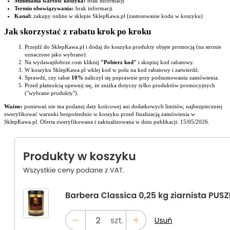
Minimalna wartość koszyka:
brak informacji
Termin obowiązywania:
brak informacji
Kanał:
zakupy online w sklepie SklepKawa.pl (zastosowanie kodu w koszyku)
Jak skorzystać z rabatu krok po kroku
Przejdź do SklepKawa.pl i dodaj do koszyka produkty objęte promocją (na stronie
oznaczone jako wybrane).
Na wydawajdobrze.com kliknij
"Pobierz kod"
i skopiuj kod rabatowy.
W koszyku SklepKawa.pl wklej kod w polu na kod rabatowy i zatwierdź.
Sprawdź, czy rabat
10%
naliczył się poprawnie przy podsumowaniu zamówienia.
Przed płatnością upewnij się, że zniżka dotyczy tylko produktów promocyjnych
("wybrane produkty").
Ważne:
ponieważ nie ma podanej daty końcowej ani dodatkowych limitów, najbezpieczniej
zweryfikować warunki bezpośrednio w koszyku przed finalizacją zamówienia w
SklepKawa.pl. Oferta zweryfikowana i zaktualizowana w dniu publikacji: 15/05/2026.