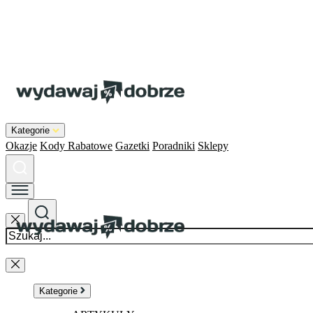
Kategorie
Okazje
Kody Rabatowe
Gazetki
Poradniki
Sklepy
Kategorie