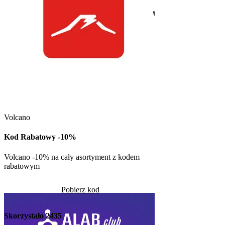
Kuchnia Vikinga
Kod Rabatowy -30
Volcano
Kod rabatowy -30% n
w Kuchni Vikinga
Kod Rabatowy -10%
Pob
Volcano -10% na cały asortyment z kodem
rabatowym
Skorzystało
1314
Pobierz kod
Skorzystało
2435