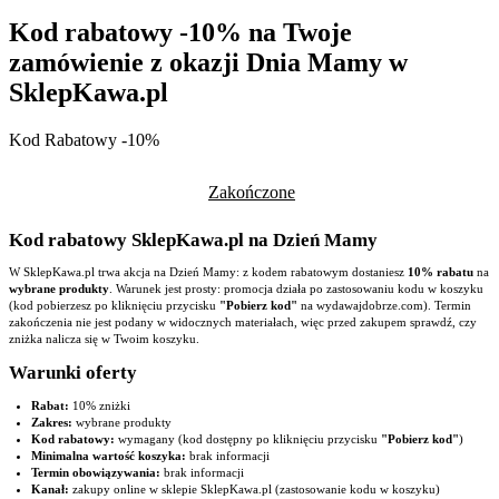
Kod rabatowy -10% na Twoje
zamówienie z okazji Dnia Mamy w
SklepKawa.pl
Kod Rabatowy -10%
Zakończone
Kod rabatowy SklepKawa.pl na Dzień Mamy
W SklepKawa.pl trwa akcja na Dzień Mamy: z kodem rabatowym dostaniesz
10% rabatu
na
wybrane produkty
. Warunek jest prosty: promocja działa po zastosowaniu kodu w koszyku
(kod pobierzesz po kliknięciu przycisku
"Pobierz kod"
na wydawajdobrze.com). Termin
zakończenia nie jest podany w widocznych materiałach, więc przed zakupem sprawdź, czy
zniżka nalicza się w Twoim koszyku.
Warunki oferty
Rabat:
10% zniżki
Zakres:
wybrane produkty
Kod rabatowy:
wymagany (kod dostępny po kliknięciu przycisku
"Pobierz kod"
)
Minimalna wartość koszyka:
brak informacji
Termin obowiązywania:
brak informacji
Kanał:
zakupy online w sklepie SklepKawa.pl (zastosowanie kodu w koszyku)