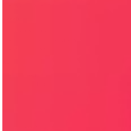
WALENTYNKI 2026
Rabaty
KIM JESTEŚMY
JAK UŻYĆ KOD RABATOWY
REGULAMIN SERWISU
Kontakt
KONTAKT
NEWSLETTER
Bezpieczna strona
Połączenie szyfrowane