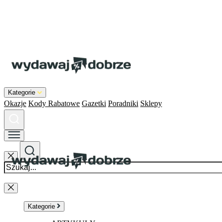
Kategorie
Okazje
Kody Rabatowe
Gazetki
Poradniki
Sklepy
Kategorie