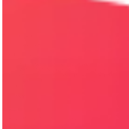
Bezpieczna strona
Połączenie szyfrowane
certyfikatem SSL
COPYRIGHT © WYDAWAJDOBRZE.COM WSZYSTKIE
PRAWA ZASTRZEŻONE. Wszystkie użyte na niniejszej stronie
internetowej znaki towarowe i nazwy firmowe lub towarowe należą
lub/i są zastrzeżone przez ich właścicieli i zostały użyte wyłącznie w
celach informacyjnych.
STRONY
OKAZJE
KODY RABATOWE, KUPONY
GAZETKI PROMOCYJNE