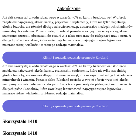
Zakończone
Już dziś skorzystaj z kodu rabatowego o wartości -6% na karmy bezzbożowe! W ofercie
znajdziesz najwyższej jakości karmy, przysmaki i suplementy, które nie tylko napełniają
głodne brzuchy, ale również dbają o zdrowie zwierząt, dostarczając niezbędnych składników
mineralnych i witamin. Ponadto sklep Rikoland posiada w swojej ofercie wysokiej jakości
szampony, szczotki, obcinaczki do pazurów, a także preparaty do pielęgnacji uszu i oczu. A
dla tych psów i kociaków, które uwielbiają leniuchować, najwygodniejsze legowiska i
materace różnej wielkości i z różnego rodzaju materiałów.
Kliknij i sprawdź pozostałe promocje Rikoland
Już dziś skorzystaj z kodu rabatowego o wartości -6% na karmy bezzbożowe! W ofercie
znajdziesz najwyższej jakości karmy, przysmaki i suplementy, które nie tylko napełniają
głodne brzuchy, ale również dbają o zdrowie zwierząt, dostarczając niezbędnych składników
mineralnych i witamin. Ponadto sklep Rikoland posiada w swojej ofercie wysokiej jakości
szampony, szczotki, obcinaczki do pazurów, a także preparaty do pielęgnacji uszu i oczu. A
dla tych psów i kociaków, które uwielbiają leniuchować, najwygodniejsze legowiska i
materace różnej wielkości i z różnego rodzaju materiałów.
Kliknij i sprawdź pozostałe promocje Rikoland
Skorzystało
1410
Skorzystało
1410