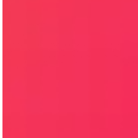
Bezpieczna strona
Połączenie szyfrowane
certyfikatem SSL
COPYRIGHT © WYDAWAJDOBRZE.COM WSZYSTKIE
PRAWA ZASTRZEŻONE. Wszystkie użyte na niniejszej stronie
internetowej znaki towarowe i nazwy firmowe lub towarowe należą
lub/i są zastrzeżone przez ich właścicieli i zostały użyte wyłącznie w
celach informacyjnych.