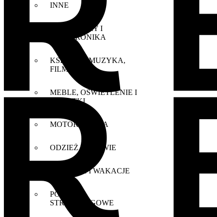
INNE
KOMPUTERY I
ELEKTRONIKA
KSIĄŻKA, MUZYKA,
FILM
MEBLE, OŚWIETLENIE I
DODATKI
MOTORYZACJA
ODZIEŻ I OBUWIE
PODRÓŻE I WAKACJE
PORTALE
STREAMINGOWE