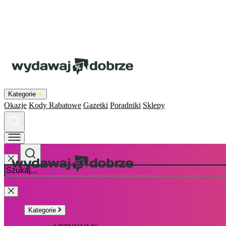
Kategorie
Okazje
Kody Rabatowe
Gazetki
Poradniki
Sklepy
Kategorie