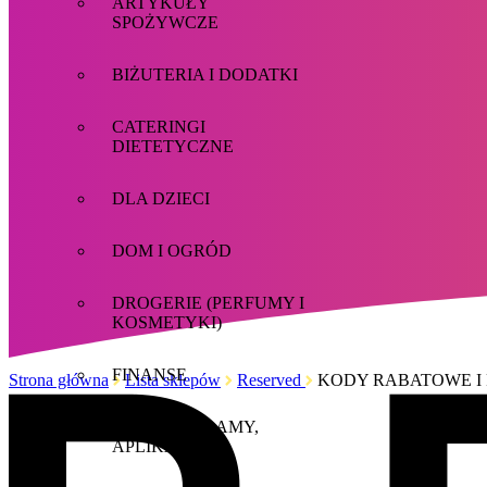
ARTYKUŁY
SPOŻYWCZE
BIŻUTERIA I DODATKI
CATERINGI
DIETETYCZNE
DLA DZIECI
DOM I OGRÓD
DROGERIE (PERFUMY I
KOSMETYKI)
FINANSE
Strona główna
Lista sklepów
Reserved
KODY RABATOWE I
GRY, PROGRAMY,
APLIKACJE