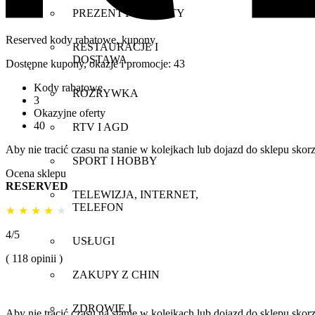
PREZENTY I KWIATY
Reserved
kody rabatowe, kupony
RESTAURACJE I
DOSTAWA
Dostępne kupony, okazje i promocje:
43
Kody rabatowe
ROZRYWKA
3
Okazyjne oferty
40
RTV I AGD
Aby nie tracić czasu na stanie w kolejkach lub dojazd do sklepu sko
SPORT I HOBBY
Ocena sklepu
RESERVED
TELEWIZJA, INTERNET,
TELEFON
★
★
★
★
★
4/5
USŁUGI
( 118 opinii )
ZAKUPY Z CHIN
ZDROWIE I
Aby nie tracić czasu na stanie w kolejkach lub dojazd do sklepu sko