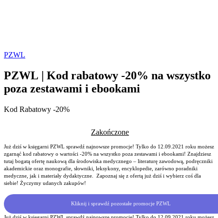
PZWL
PZWL | Kod rabatowy -20% na wszystko
poza zestawami i ebookami
Kod Rabatowy -20%
Zakończone
Już dziś w księgarni PZWL sprawdź najnowsze promocje! Tylko do 12.09.2021 roku możesz
zgarnąć kod rabatowy o wartości -20% na wszystko poza zestawami i ebookami! Znajdziesz
tutaj bogatą ofertę naukową dla środowiska medycznego – literaturę zawodową, podręczniki
akademickie oraz monografie, słowniki, leksykony, encyklopedie, zarówno poradniki
medyczne, jak i materiały dydaktyczne. Zapoznaj się z ofertą już dziś i wybierz coś dla
siebie! Życzymy udanych zakupów!
Kliknij i sprawdź pozostałe promocje PZWL
Już dziś w księgarni PZWL sprawdź najnowsze promocje! Tylko do 12.09.2021 roku możesz