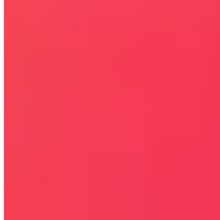
PRAWA ZASTRZEŻONE. Wszystkie użyte na niniejszej stronie
internetowej znaki towarowe i nazwy firmowe lub towarowe należą
lub/i są zastrzeżone przez ich właścicieli i zostały użyte wyłącznie w
celach informacyjnych.
STRONY
OKAZJE
KODY RABATOWE, KUPONY
GAZETKI PROMOCYJNE
ZA DARMO
BLACK FRIDAY 2026
CYBER MONDAY 2026
WALENTYNKI 2026
Rabaty
KIM JESTEŚMY
JAK UŻYĆ KOD RABATOWY