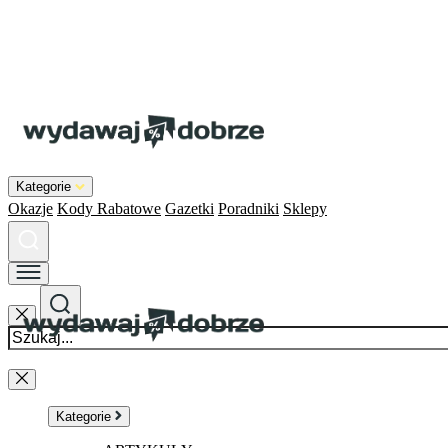
Kategorie
Okazje
Kody Rabatowe
Gazetki
Poradniki
Sklepy
Kategorie