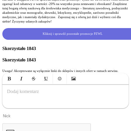
zgarnąć kod rabatowy o wartości -20% na wszystko poza zestawami i ebookami! Znajdziesz
tutaj bogatą ofertę naukową dla środowiska medycznego – literaturę zawodową, podręczniki
akademickie oraz monografie, słowniki, leksykony, encyklopedie, zarówno poradniki
medyczne, jak i materiały dydaktyczne. Zapoznaj się z ofertą już dziś i wybierz coś dla
siebie! Życzymy udanych zakupów!
Kliknij i sprawdź pozostałe promocje PZWL
Skorzystało
1843
Skorzystało
1843
Uwaga! Akceptowane są wyłącznie linki do sklepów i innych ofert w ramach serwisu.
Bold
Italic
Strikethrough
Underline
Emoticons
Insert Image
Dodaj komentarz