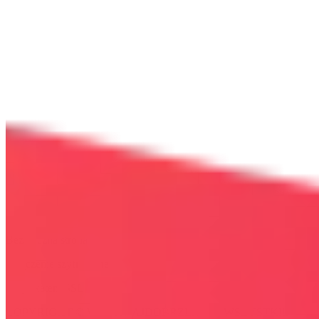
Bezpieczna strona
Połączenie szyfrowane
certyfikatem SSL
COPYRIGHT © WYDAWAJDOBRZE.COM WSZYSTKIE