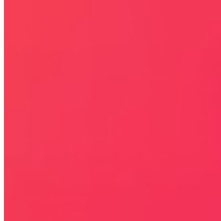
REGULAMIN SERWISU
Kontakt
KONTAKT
NEWSLETTER
Bezpieczna strona
Połączenie szyfrowane
certyfikatem SSL
COPYRIGHT © WYDAWAJDOBRZE.COM WSZYSTKIE
PRAWA ZASTRZEŻONE. Wszystkie użyte na niniejszej stronie
internetowej znaki towarowe i nazwy firmowe lub towarowe należą
lub/i są zastrzeżone przez ich właścicieli i zostały użyte wyłącznie w
celach informacyjnych.