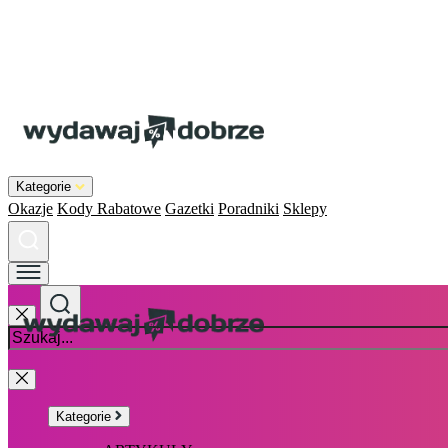
Kategorie
Okazje
Kody Rabatowe
Gazetki
Poradniki
Sklepy
Kategorie