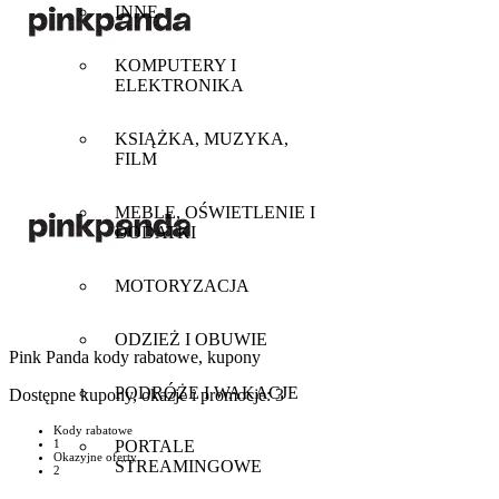
INNE
KOMPUTERY I
ELEKTRONIKA
KSIĄŻKA, MUZYKA,
FILM
MEBLE, OŚWIETLENIE I
DODATKI
MOTORYZACJA
ODZIEŻ I OBUWIE
Pink Panda
kody rabatowe, kupony
PODRÓŻE I WAKACJE
Dostępne kupony, okazje i promocje:
3
Kody rabatowe
PORTALE
1
Okazyjne oferty
STREAMINGOWE
2