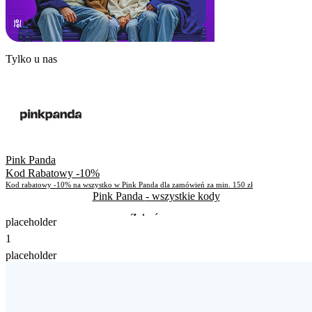
Tylko u nas
Pink Panda
Kod Rabatowy -10%
Kod rabatowy -10% na wszystko w Pink Panda dla zamówień za min. 150 zł
Pink Panda
- wszystkie kody
Zakończone
placeholder
1
Zakończone
placeholder
Skorzystało
619