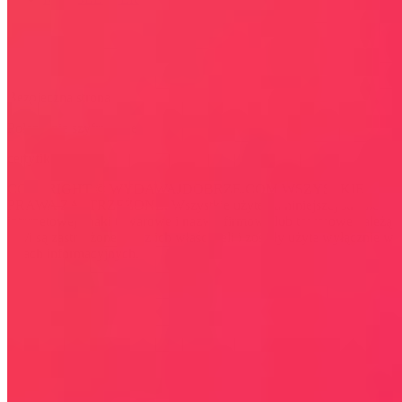
Bezpieczna strona
Połączenie szyfrowane
certyfikatem SSL
COPYRIGHT © WYDAWAJDOBRZE.COM WSZYSTKIE
PRAWA ZASTRZEŻONE. Wszystkie użyte na niniejszej stronie
internetowej znaki towarowe i nazwy firmowe lub towarowe należą
lub/i są zastrzeżone przez ich właścicieli i zostały użyte wyłącznie w
celach informacyjnych.