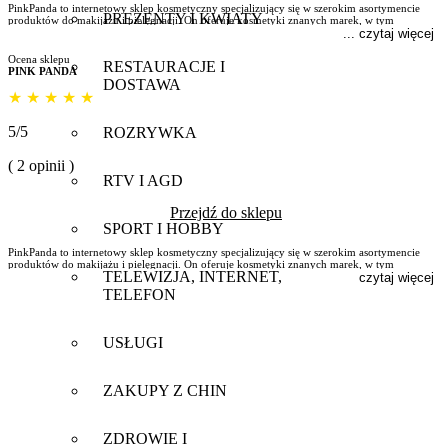
PinkPanda to internetowy sklep kosmetyczny specjalizujący się w szerokim asortymencie
PREZENTY I KWIATY
produktów do makijażu i pielęgnacji. On oferuje kosmetyki znanych marek, w tym
koreańskie bestsellery, w atrakcyjnych cenach. Jego oferta jest stale aktualizowana, a klienci
... czytaj więcej
mogą liczyć na profesjonalną obsługę oraz szybkie dostawy.
Ocena sklepu
RESTAURACJE I
PINK PANDA
DOSTAWA
★
★
★
★
★
5/5
ROZRYWKA
( 2 opinii )
RTV I AGD
Przejdź do sklepu
SPORT I HOBBY
PinkPanda to internetowy sklep kosmetyczny specjalizujący się w szerokim asortymencie
produktów do makijażu i pielęgnacji. On oferuje kosmetyki znanych marek, w tym
TELEWIZJA, INTERNET,
koreańskie bestsellery, w atrakcyjnych cenach. Jego oferta jest stale aktualizowana, a klienci
czytaj więcej
mogą liczyć na profesjonalną obsługę oraz szybkie dostawy.
TELEFON
USŁUGI
ZAKUPY Z CHIN
ZDROWIE I