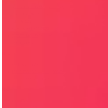
KODY RABATOWE, KUPONY
GAZETKI PROMOCYJNE
ZA DARMO
BLACK FRIDAY 2026
CYBER MONDAY 2026
WALENTYNKI 2026
Rabaty
KIM JESTEŚMY
JAK UŻYĆ KOD RABATOWY
REGULAMIN SERWISU
Kontakt
KONTAKT
NEWSLETTER