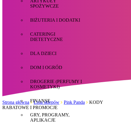
ARTYKUŁY
SPOŻYWCZE
BIŻUTERIA I DODATKI
CATERINGI
DIETETYCZNE
DLA DZIECI
DOM I OGRÓD
DROGERIE (PERFUMY I
KOSMETYKI)
FINANSE
Strona główna
Lista sklepów
Pink Panda
KODY
RABATOWE I PROMOCJE
GRY, PROGRAMY,
APLIKACJE