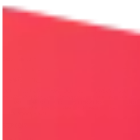
Bezpieczna strona
Połączenie szyfrowane
certyfikatem SSL
COPYRIGHT © WYDAWAJDOBRZE.COM WSZYSTKIE
PRAWA ZASTRZEŻONE. Wszystkie użyte na niniejszej stronie
internetowej znaki towarowe i nazwy firmowe lub towarowe należą
lub/i są zastrzeżone przez ich właścicieli i zostały użyte wyłącznie w
celach informacyjnych.
STRONY
OKAZJE