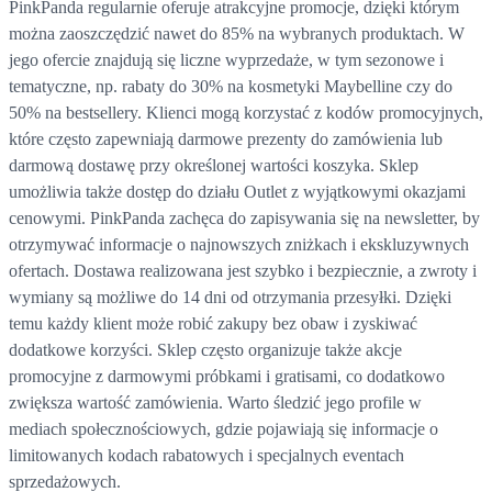
PinkPanda regularnie oferuje atrakcyjne promocje, dzięki którym
można zaoszczędzić nawet do 85% na wybranych produktach. W
jego ofercie znajdują się liczne wyprzedaże, w tym sezonowe i
tematyczne, np. rabaty do 30% na kosmetyki Maybelline czy do
50% na bestsellery. Klienci mogą korzystać z kodów promocyjnych,
które często zapewniają darmowe prezenty do zamówienia lub
darmową dostawę przy określonej wartości koszyka. Sklep
umożliwia także dostęp do działu Outlet z wyjątkowymi okazjami
cenowymi. PinkPanda zachęca do zapisywania się na newsletter, by
otrzymywać informacje o najnowszych zniżkach i ekskluzywnych
ofertach. Dostawa realizowana jest szybko i bezpiecznie, a zwroty i
wymiany są możliwe do 14 dni od otrzymania przesyłki. Dzięki
temu każdy klient może robić zakupy bez obaw i zyskiwać
dodatkowe korzyści. Sklep często organizuje także akcje
promocyjne z darmowymi próbkami i gratisami, co dodatkowo
zwiększa wartość zamówienia. Warto śledzić jego profile w
mediach społecznościowych, gdzie pojawiają się informacje o
limitowanych kodach rabatowych i specjalnych eventach
sprzedażowych.