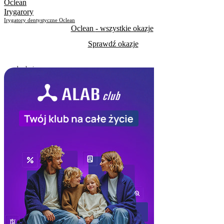
Oclean
Irygarory
Irygatory dentystyczne Oclean
Oclean
- wszystkie okazje
Sprawdź okazje
Do odwołania
Skorzystało
500