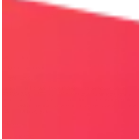
Bezpieczna strona
Połączenie szyfrowane
certyfikatem SSL
COPYRIGHT © WYDAWAJDOBRZE.COM WSZYSTKIE
PRAWA ZASTRZEŻONE. Wszystkie użyte na niniejszej stronie
internetowej znaki towarowe i nazwy firmowe lub towarowe należą
lub/i są zastrzeżone przez ich właścicieli i zostały użyte wyłącznie w
celach informacyjnych.
STRONY
OKAZJE