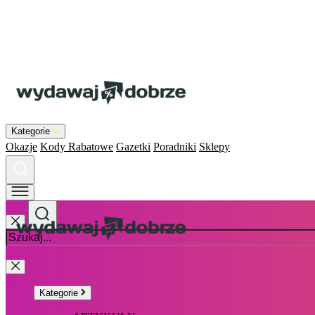
Kategorie
Okazje
Kody Rabatowe
Gazetki
Poradniki
Sklepy
Kategorie