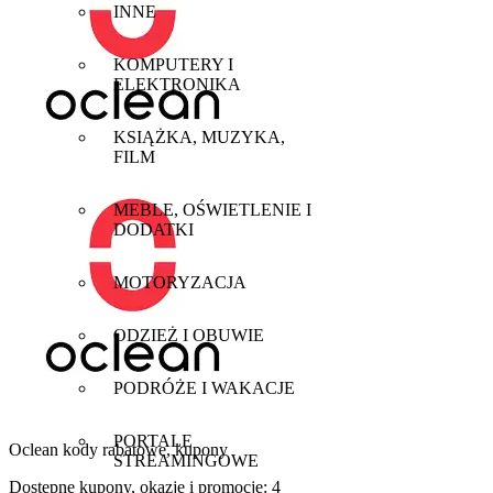
INNE
KOMPUTERY I
ELEKTRONIKA
KSIĄŻKA, MUZYKA,
FILM
MEBLE, OŚWIETLENIE I
DODATKI
MOTORYZACJA
ODZIEŻ I OBUWIE
PODRÓŻE I WAKACJE
PORTALE
Oclean
kody rabatowe, kupony
STREAMINGOWE
Dostępne kupony, okazje i promocje:
4