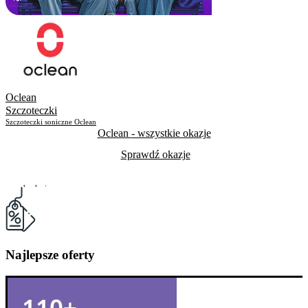
Oclean
Szczoteczki
Szczoteczki soniczne Oclean
Oclean
- wszystkie okazje
Sprawdź okazje
Do odwołania
Skorzystało
565
Najlepsze oferty