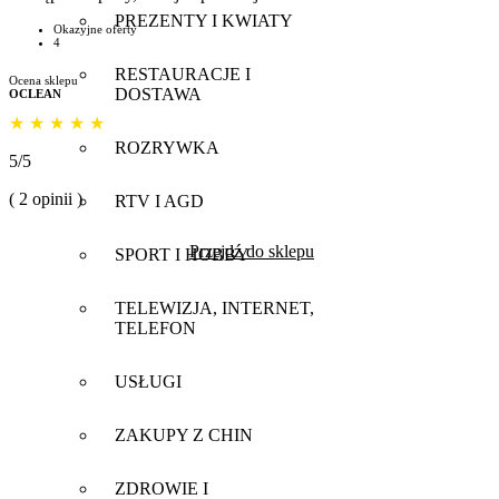
PREZENTY I KWIATY
Okazyjne oferty
4
RESTAURACJE I
Ocena sklepu
DOSTAWA
OCLEAN
★
★
★
★
★
ROZRYWKA
5/5
( 2 opinii )
RTV I AGD
Przejdź do sklepu
SPORT I HOBBY
TELEWIZJA, INTERNET,
TELEFON
USŁUGI
ZAKUPY Z CHIN
ZDROWIE I