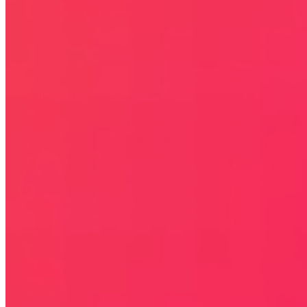
Bezpieczna strona
Połączenie szyfrowane
certyfikatem SSL
COPYRIGHT © WYDAWAJDOBRZE.COM WSZYSTKIE
PRAWA ZASTRZEŻONE. Wszystkie użyte na niniejszej stronie
internetowej znaki towarowe i nazwy firmowe lub towarowe należą
lub/i są zastrzeżone przez ich właścicieli i zostały użyte wyłącznie w
celach informacyjnych.