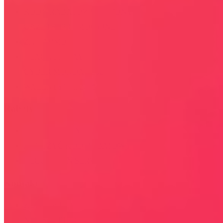
KODY RABATOWE, KUPONY
GAZETKI PROMOCYJNE
ZA DARMO
BLACK FRIDAY 2026
CYBER MONDAY 2026
WALENTYNKI 2026
Rabaty
KIM JESTEŚMY
JAK UŻYĆ KOD RABATOWY
REGULAMIN SERWISU
Kontakt
KONTAKT
NEWSLETTER