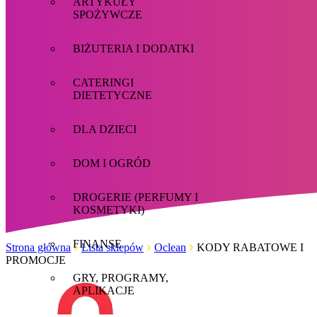
ARTYKUŁY
SPOŻYWCZE
BIŻUTERIA I DODATKI
CATERINGI
DIETETYCZNE
DLA DZIECI
DOM I OGRÓD
DROGERIE (PERFUMY I
KOSMETYKI)
FINANSE
Strona główna
Lista sklepów
Oclean
KODY RABATOWE I
PROMOCJE
GRY, PROGRAMY,
APLIKACJE