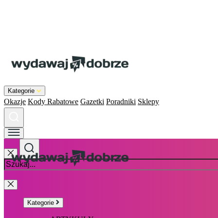
Kategorie
Okazje
Kody Rabatowe
Gazetki
Poradniki
Sklepy
Kategorie