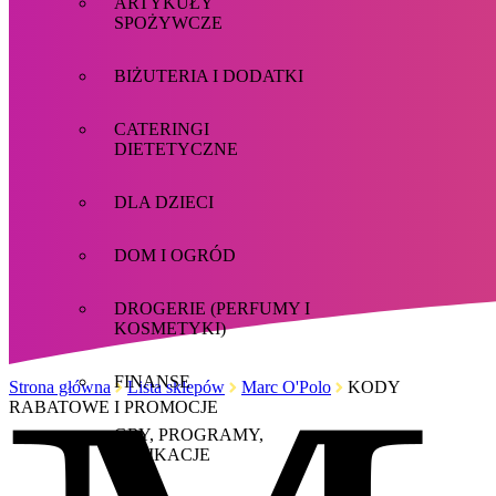
ARTYKUŁY
SPOŻYWCZE
BIŻUTERIA I DODATKI
CATERINGI
DIETETYCZNE
DLA DZIECI
DOM I OGRÓD
DROGERIE (PERFUMY I
KOSMETYKI)
FINANSE
Strona główna
Lista sklepów
Marc O'Polo
KODY
RABATOWE I PROMOCJE
GRY, PROGRAMY,
APLIKACJE