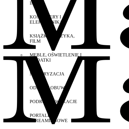
INNE
KOMPUTERY I
ELEKTRONIKA
KSIĄŻKA, MUZYKA,
FILM
MEBLE, OŚWIETLENIE I
DODATKI
MOTORYZACJA
ODZIEŻ I OBUWIE
PODRÓŻE I WAKACJE
PORTALE
STREAMINGOWE