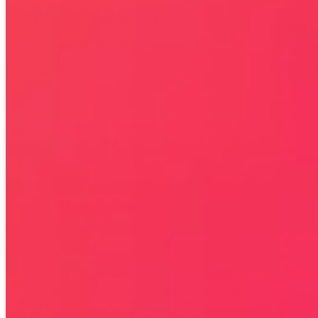
JAK UŻYĆ KOD RABATOWY
REGULAMIN SERWISU
Kontakt
KONTAKT
NEWSLETTER
Bezpieczna strona
Połączenie szyfrowane
certyfikatem SSL
COPYRIGHT © WYDAWAJDOBRZE.COM WSZYSTKIE
PRAWA ZASTRZEŻONE. Wszystkie użyte na niniejszej stronie
internetowej znaki towarowe i nazwy firmowe lub towarowe należą
lub/i są zastrzeżone przez ich właścicieli i zostały użyte wyłącznie w