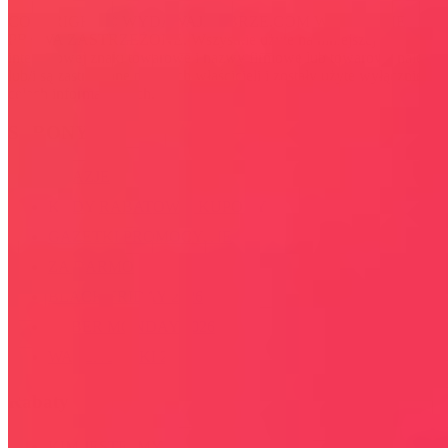
COPYRIGHT © WYDAWAJDOBRZE.COM WSZYSTKIE
PRAWA ZASTRZEŻONE. Wszystkie użyte na niniejszej stronie
internetowej znaki towarowe i nazwy firmowe lub towarowe należą
lub/i są zastrzeżone przez ich właścicieli i zostały użyte wyłącznie w
celach informacyjnych.
STRONY
OKAZJE
KODY RABATOWE, KUPONY
GAZETKI PROMOCYJNE
ZA DARMO
BLACK FRIDAY 2026
CYBER MONDAY 2026
WALENTYNKI 2026
Rabaty
KIM JESTEŚMY