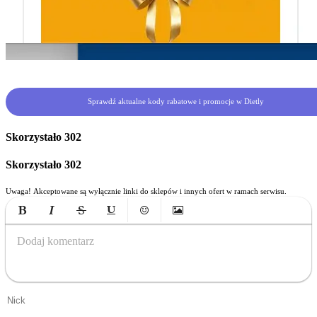
Sprawdź aktualne kody rabatowe i promocje w Dietly
Skorzystało
302
Skorzystało
302
Uwaga! Akceptowane są wyłącznie linki do sklepów i innych ofert w ramach serwisu.
Bold
Italic
Strikethrough
Underline
Emoticons
Insert Image
Dodaj komentarz