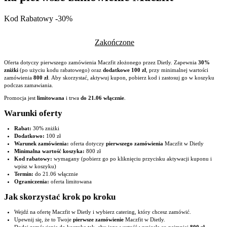
Kod Rabatowy -30%
Zakończone
Oferta dotyczy pierwszego zamówienia Maczfit złożonego przez Dietly. Zapewnia
30%
zniżki
(po użyciu kodu rabatowego) oraz
dodatkowe 100 zł
, przy minimalnej wartości
zamówienia
800 zł
. Aby skorzystać, aktywuj kupon, pobierz kod i zastosuj go w koszyku
podczas zamawiania.
Promocja jest
limitowana
i trwa
do 21.06 włącznie
.
Warunki oferty
Rabat:
30% zniżki
Dodatkowo:
100 zł
Warunek zamówienia:
oferta dotyczy
pierwszego zamówienia
Maczfit w Dietly
Minimalna wartość koszyka:
800 zł
Kod rabatowy:
wymagany (pobierz go po kliknięciu przycisku aktywacji kuponu i
wpisz w koszyku)
Termin:
do 21.06 włącznie
Ograniczenia:
oferta limitowana
Jak skorzystać krok po kroku
Wejdź na ofertę Maczfit w Dietly i wybierz catering, który chcesz zamówić.
Upewnij się, że to Twoje
pierwsze zamówienie
Maczfit w Dietly.
Dodaj zamówienie do koszyka tak, aby jego wartość wyniosła co najmniej
800 zł
.