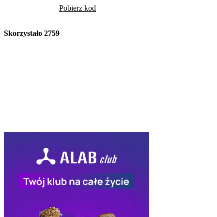
Pobierz kod
Skorzystało
2759
Volcano
Kod Rabatowy -10
Volcano -10% na cały
rabatowym
Pob
Skorzystało
2431