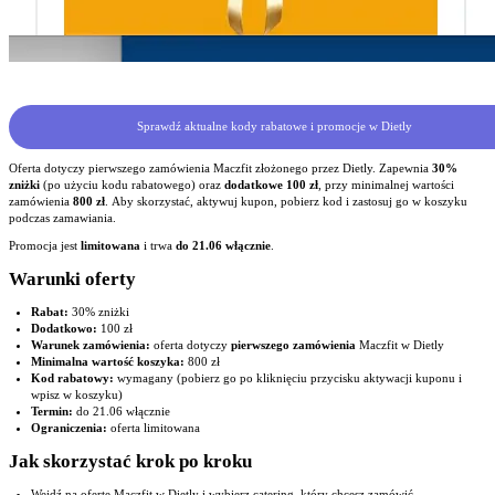
Sprawdź aktualne kody rabatowe i promocje w Dietly
Oferta dotyczy pierwszego zamówienia Maczfit złożonego przez Dietly. Zapewnia
30%
zniżki
(po użyciu kodu rabatowego) oraz
dodatkowe 100 zł
, przy minimalnej wartości
zamówienia
800 zł
. Aby skorzystać, aktywuj kupon, pobierz kod i zastosuj go w koszyku
podczas zamawiania.
Promocja jest
limitowana
i trwa
do 21.06 włącznie
.
Warunki oferty
Rabat:
30% zniżki
Dodatkowo:
100 zł
Warunek zamówienia:
oferta dotyczy
pierwszego zamówienia
Maczfit w Dietly
Minimalna wartość koszyka:
800 zł
Kod rabatowy:
wymagany (pobierz go po kliknięciu przycisku aktywacji kuponu i
wpisz w koszyku)
Termin:
do 21.06 włącznie
Ograniczenia:
oferta limitowana
Jak skorzystać krok po kroku
Wejdź na ofertę Maczfit w Dietly i wybierz catering, który chcesz zamówić.