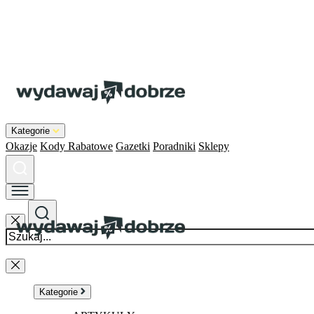
Kategorie
Okazje
Kody Rabatowe
Gazetki
Poradniki
Sklepy
Kategorie