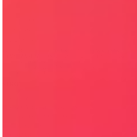
Bezpieczna strona
Połączenie szyfrowane
certyfikatem SSL
COPYRIGHT © WYDAWAJDOBRZE.COM WSZYSTKIE
PRAWA ZASTRZEŻONE. Wszystkie użyte na niniejszej stronie
internetowej znaki towarowe i nazwy firmowe lub towarowe należą
lub/i są zastrzeżone przez ich właścicieli i zostały użyte wyłącznie w
celach informacyjnych.
STRONY
OKAZJE
KODY RABATOWE, KUPONY
GAZETKI PROMOCYJNE
ZA DARMO
BLACK FRIDAY 2026