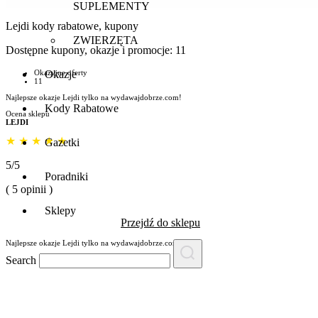
SUPLEMENTY
Lejdi
kody rabatowe, kupony
ZWIERZĘTA
Dostępne kupony, okazje i promocje:
11
Okazje
Okazyjne oferty
11
Najlepsze okazje Lejdi tylko na wydawajdobrze.com!
Kody Rabatowe
Ocena sklepu
LEJDI
★
★
★
★
★
Gazetki
5/5
Poradniki
( 5 opinii )
Sklepy
Przejdź do sklepu
Najlepsze okazje Lejdi tylko na wydawajdobrze.com!
Search