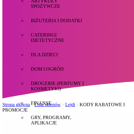
ARTYKUŁY
SPOŻYWCZE
BIŻUTERIA I DODATKI
CATERINGI
DIETETYCZNE
DLA DZIECI
DOM I OGRÓD
DROGERIE (PERFUMY I
KOSMETYKI)
FINANSE
Strona główna
Lista sklepów
Lejdi
KODY RABATOWE I
PROMOCJE
GRY, PROGRAMY,
APLIKACJE