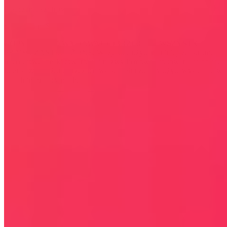
Połączenie szyfrowane
certyfikatem SSL
COPYRIGHT © WYDAWAJDOBRZE.COM WSZYSTKIE
PRAWA ZASTRZEŻONE. Wszystkie użyte na niniejszej stronie
internetowej znaki towarowe i nazwy firmowe lub towarowe należą
lub/i są zastrzeżone przez ich właścicieli i zostały użyte wyłącznie w
celach informacyjnych.