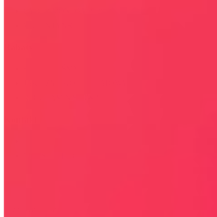
CYBER MONDAY 2026
WALENTYNKI 2026
Rabaty
KIM JESTEŚMY
JAK UŻYĆ KOD RABATOWY
REGULAMIN SERWISU
Kontakt
KONTAKT
NEWSLETTER
Bezpieczna strona