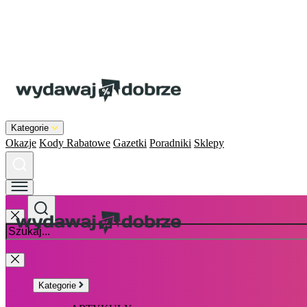
Kategorie
Okazje
Kody Rabatowe
Gazetki
Poradniki
Sklepy
Kategorie