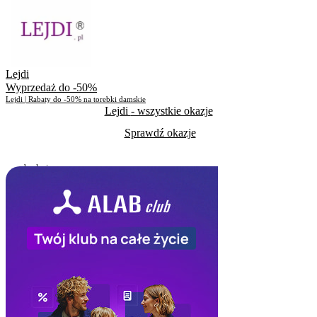
Skorzystało
575
Lejdi
Wyprzedaż do -50%
Lejdi | Rabaty do -50% na torebki damskie
Lejdi
- wszystkie okazje
Sprawdź okazje
Do odwołania
Skorzystało
569