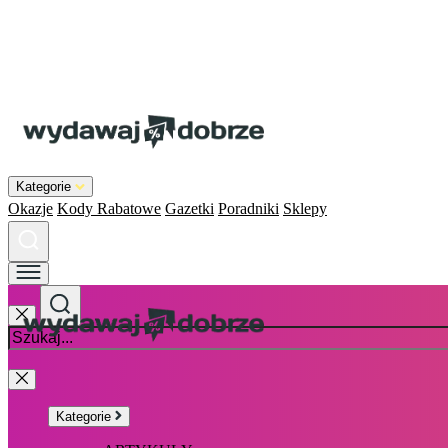
Kategorie
Okazje
Kody Rabatowe
Gazetki
Poradniki
Sklepy
Kategorie