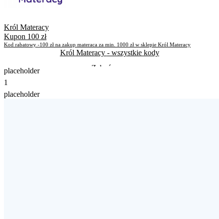
Król Materacy
Kupon 100 zł
Kod rabatowy -100 zł na zakup materaca za min. 1000 zł w sklepie Król Materacy
Król Materacy
- wszystkie kody
Zakończone
placeholder
1
Zakończone
placeholder
Skorzystało
1341