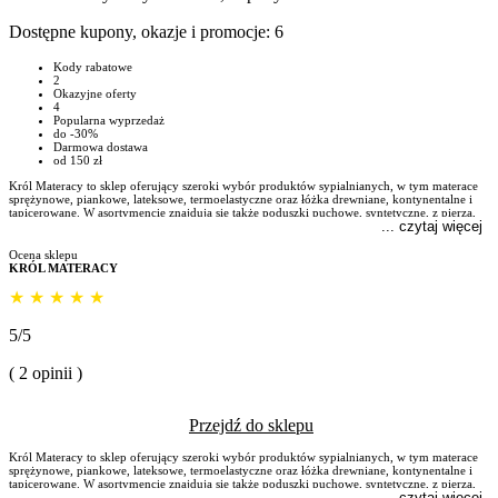
Dostępne kupony, okazje i promocje:
6
Kody rabatowe
2
Okazyjne oferty
4
Popularna wyprzedaż
do -30%
Darmowa dostawa
od 150 zł
Król Materacy to sklep oferujący szeroki wybór produktów sypialnianych, w tym materace
sprężynowe, piankowe, lateksowe, termoelastyczne oraz łóżka drewniane, kontynentalne i
tapicerowane. W asortymencie znajdują się także poduszki puchowe, syntetyczne, z pierza,
... czytaj więcej
profilowane, dziecięce oraz kołdry puchowe, syntetyczne, z pierza, termoaktywne i
antyalergiczne. Dodatkowo oferowane są akcesoria sypialniane, takie jak ochraniacze na
materac, prześcieradła, pokrowce na materac, produkty obciążeniowe, pościele i poszewki
Ocena sklepu
oraz stelaże elektryczne, regulowane i tradycyjne. Współpracuje z renomowanymi markami,
KRÓL MATERACY
takimi jak Hilding, Tempur i AMZ. Sklep zapewnia darmową dostawę dla zamówień powyżej
150 zł oraz możliwość płatności w 15 ratach z oprocentowaniem 0%. ([krolmateracy.pl]
★
★
★
★
★
(https://krolmateracy.pl/?utm_source=openai))
5/5
( 2 opinii )
Przejdź do sklepu
Król Materacy to sklep oferujący szeroki wybór produktów sypialnianych, w tym materace
sprężynowe, piankowe, lateksowe, termoelastyczne oraz łóżka drewniane, kontynentalne i
tapicerowane. W asortymencie znajdują się także poduszki puchowe, syntetyczne, z pierza,
czytaj więcej
profilowane, dziecięce oraz kołdry puchowe, syntetyczne, z pierza, termoaktywne i