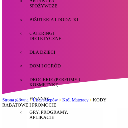
ARTYKUŁY
SPOŻYWCZE
BIŻUTERIA I DODATKI
CATERINGI
DIETETYCZNE
DLA DZIECI
DOM I OGRÓD
DROGERIE (PERFUMY I
KOSMETYKI)
FINANSE
Strona główna
Lista sklepów
Król Materacy
KODY
RABATOWE I PROMOCJE
GRY, PROGRAMY,
APLIKACJE