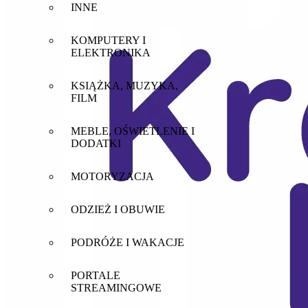
INNE
KOMPUTERY I
ELEKTRONIKA
KSIĄŻKA, MUZYKA,
FILM
MEBLE, OŚWIETLENIE I
DODATKI
MOTORYZACJA
ODZIEŻ I OBUWIE
PODRÓŻE I WAKACJE
PORTALE
STREAMINGOWE