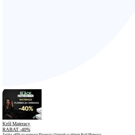
Król Materacy
RABAT -40%
Zniżka -40% na materace Florencja i Grenada w sklepie Król Materacy