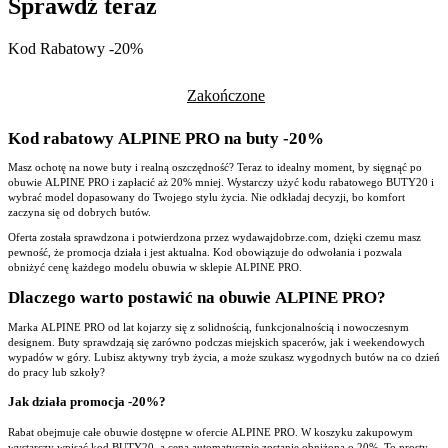
Sprawdź teraz
Kod Rabatowy -20%
Zakończone
Kod rabatowy ALPINE PRO na buty -20%
Masz ochotę na nowe buty i realną oszczędność? Teraz to idealny moment, by sięgnąć po
obuwie ALPINE PRO i zapłacić aż 20% mniej. Wystarczy użyć kodu rabatowego BUTY20 i
wybrać model dopasowany do Twojego stylu życia. Nie odkładaj decyzji, bo komfort
zaczyna się od dobrych butów.
Oferta została sprawdzona i potwierdzona przez wydawajdobrze.com, dzięki czemu masz
pewność, że promocja działa i jest aktualna. Kod obowiązuje do odwołania i pozwala
obniżyć cenę każdego modelu obuwia w sklepie ALPINE PRO.
Dlaczego warto postawić na obuwie ALPINE PRO?
Marka ALPINE PRO od lat kojarzy się z solidnością, funkcjonalnością i nowoczesnym
designem. Buty sprawdzają się zarówno podczas miejskich spacerów, jak i weekendowych
wypadów w góry. Lubisz aktywny tryb życia, a może szukasz wygodnych butów na co dzień
do pracy lub szkoły?
Jak działa promocja -20%?
Rabat obejmuje całe obuwie dostępne w ofercie ALPINE PRO. W koszyku zakupowym
wystarczy wpisać kod BUTY20, a cena automatycznie zostanie obniżona o 20%. To prosty