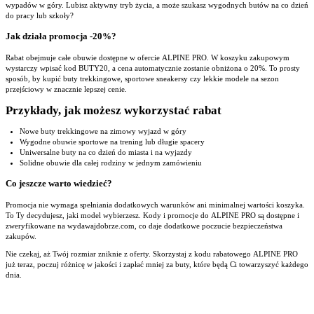
wypadów w góry. Lubisz aktywny tryb życia, a może szukasz wygodnych butów na co dzień
do pracy lub szkoły?
Jak działa promocja -20%?
Rabat obejmuje całe obuwie dostępne w ofercie ALPINE PRO. W koszyku zakupowym
wystarczy wpisać kod BUTY20, a cena automatycznie zostanie obniżona o 20%. To prosty
sposób, by kupić buty trekkingowe, sportowe sneakersy czy lekkie modele na sezon
przejściowy w znacznie lepszej cenie.
Przykłady, jak możesz wykorzystać rabat
Nowe buty trekkingowe na zimowy wyjazd w góry
Wygodne obuwie sportowe na trening lub długie spacery
Uniwersalne buty na co dzień do miasta i na wyjazdy
Solidne obuwie dla całej rodziny w jednym zamówieniu
Co jeszcze warto wiedzieć?
Promocja nie wymaga spełniania dodatkowych warunków ani minimalnej wartości koszyka.
To Ty decydujesz, jaki model wybierzesz. Kody i promocje do ALPINE PRO są dostępne i
zweryfikowane na wydawajdobrze.com, co daje dodatkowe poczucie bezpieczeństwa
zakupów.
Nie czekaj, aż Twój rozmiar zniknie z oferty. Skorzystaj z kodu rabatowego ALPINE PRO
już teraz, poczuj różnicę w jakości i zapłać mniej za buty, które będą Ci towarzyszyć każdego
dnia.