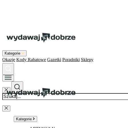
Kategorie
Okazje
Kody Rabatowe
Gazetki
Poradniki
Sklepy
Kategorie