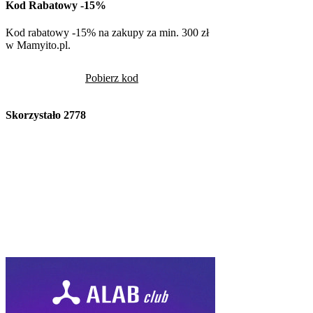
Kod Rabatowy -15%
Kod rabatowy -15% na zakupy za min. 300 zł
w Mamyito.pl.
Pobierz kod
Skorzystało
2778
Volcano
Kod Rabatowy -10
Volcano -10% na cały
rabatowym
Pob
Skorzystało
2441