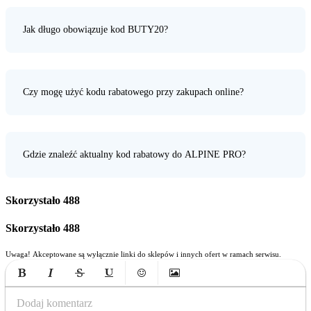
Jak długo obowiązuje kod BUTY20?
Czy mogę użyć kodu rabatowego przy zakupach online?
Gdzie znaleźć aktualny kod rabatowy do ALPINE PRO?
Skorzystało
488
Skorzystało
488
Uwaga! Akceptowane są wyłącznie linki do sklepów i innych ofert w ramach serwisu.
Bold
Italic
Strikethrough
Underline
Emoticons
Insert Image
Dodaj komentarz