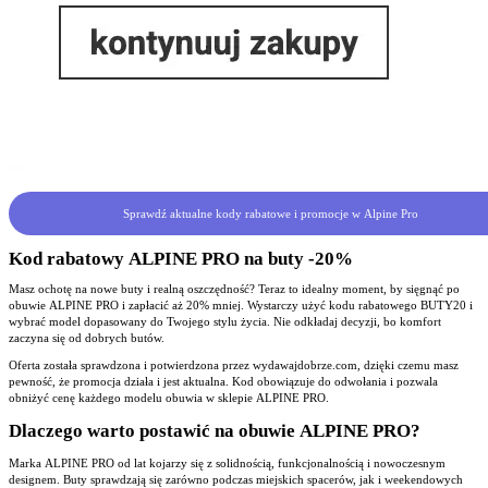
Sprawdź aktualne kody rabatowe i promocje w Alpine Pro
Kod rabatowy ALPINE PRO na buty -20%
Masz ochotę na nowe buty i realną oszczędność? Teraz to idealny moment, by sięgnąć po
obuwie ALPINE PRO i zapłacić aż 20% mniej. Wystarczy użyć kodu rabatowego BUTY20 i
wybrać model dopasowany do Twojego stylu życia. Nie odkładaj decyzji, bo komfort
zaczyna się od dobrych butów.
Oferta została sprawdzona i potwierdzona przez wydawajdobrze.com, dzięki czemu masz
pewność, że promocja działa i jest aktualna. Kod obowiązuje do odwołania i pozwala
obniżyć cenę każdego modelu obuwia w sklepie ALPINE PRO.
Dlaczego warto postawić na obuwie ALPINE PRO?
Marka ALPINE PRO od lat kojarzy się z solidnością, funkcjonalnością i nowoczesnym
designem. Buty sprawdzają się zarówno podczas miejskich spacerów, jak i weekendowych