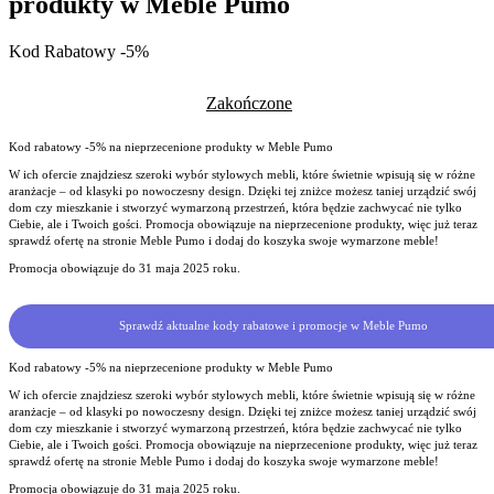
produkty w Meble Pumo
Kod Rabatowy -5%
Zakończone
Kod rabatowy -5% na nieprzecenione produkty w Meble Pumo
W ich ofercie znajdziesz szeroki wybór stylowych mebli, które świetnie wpisują się w różne
aranżacje – od klasyki po nowoczesny design. Dzięki tej zniżce możesz taniej urządzić swój
dom czy mieszkanie i stworzyć wymarzoną przestrzeń, która będzie zachwycać nie tylko
Ciebie, ale i Twoich gości. Promocja obowiązuje na nieprzecenione produkty, więc już teraz
sprawdź ofertę na stronie Meble Pumo i dodaj do koszyka swoje wymarzone meble!
Promocja obowiązuje do 31 maja 2025 roku.
Sprawdź aktualne kody rabatowe i promocje w Meble Pumo
Kod rabatowy -5% na nieprzecenione produkty w Meble Pumo
W ich ofercie znajdziesz szeroki wybór stylowych mebli, które świetnie wpisują się w różne
aranżacje – od klasyki po nowoczesny design. Dzięki tej zniżce możesz taniej urządzić swój
dom czy mieszkanie i stworzyć wymarzoną przestrzeń, która będzie zachwycać nie tylko
Ciebie, ale i Twoich gości. Promocja obowiązuje na nieprzecenione produkty, więc już teraz
sprawdź ofertę na stronie Meble Pumo i dodaj do koszyka swoje wymarzone meble!
Promocja obowiązuje do 31 maja 2025 roku.