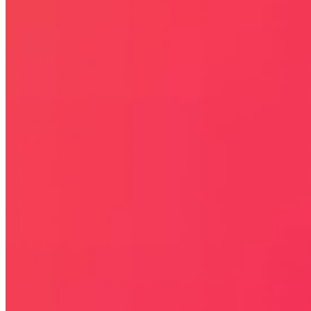
STRONY
OKAZJE
KODY RABATOWE, KUPONY
GAZETKI PROMOCYJNE
ZA DARMO
BLACK FRIDAY 2026
CYBER MONDAY 2026
WALENTYNKI 2026
Rabaty
KIM JESTEŚMY
JAK UŻYĆ KOD RABATOWY
REGULAMIN SERWISU