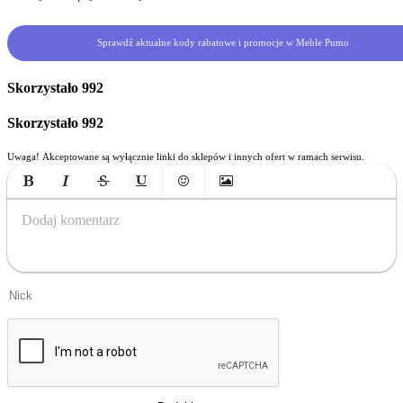
Sprawdź aktualne kody rabatowe i promocje w Meble Pumo
Skorzystało
992
Skorzystało
992
Uwaga! Akceptowane są wyłącznie linki do sklepów i innych ofert w ramach serwisu.
Bold
Italic
Strikethrough
Underline
Emoticons
Insert Image
Dodaj komentarz