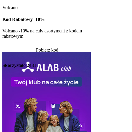
Volcano
Kod rabatowy -30% n
w Kuchni Vikinga
Kod Rabatowy -10%
Pob
Volcano -10% na cały asortyment z kodem
rabatowym
Skorzystało
1307
Pobierz kod
Skorzystało
2431