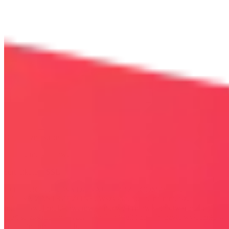
Bezpieczna strona
Połączenie szyfrowane
certyfikatem SSL
COPYRIGHT © WYDAWAJDOBRZE.COM WSZYSTKIE
PRAWA ZASTRZEŻONE. Wszystkie użyte na niniejszej stronie
internetowej znaki towarowe i nazwy firmowe lub towarowe należą
lub/i są zastrzeżone przez ich właścicieli i zostały użyte wyłącznie w
celach informacyjnych.