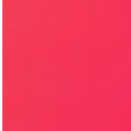
Kontakt
KONTAKT
NEWSLETTER
Bezpieczna strona
Połączenie szyfrowane
certyfikatem SSL
COPYRIGHT © WYDAWAJDOBRZE.COM WSZYSTKIE
PRAWA ZASTRZEŻONE. Wszystkie użyte na niniejszej stronie
internetowej znaki towarowe i nazwy firmowe lub towarowe należą
lub/i są zastrzeżone przez ich właścicieli i zostały użyte wyłącznie w
celach informacyjnych.