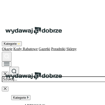
Kategorie
Okazje
Kody Rabatowe
Gazetki
Poradniki
Sklepy
Kategorie