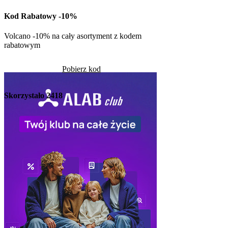
w Kuchni Vikinga
Kod Rabatowy -10%
Pob
Volcano -10% na cały asortyment z kodem
rabatowym
Skorzystało
1266
Pobierz kod
Skorzystało
2418