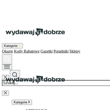
Kategorie
Okazje
Kody Rabatowe
Gazetki
Poradniki
Sklepy
Kategorie