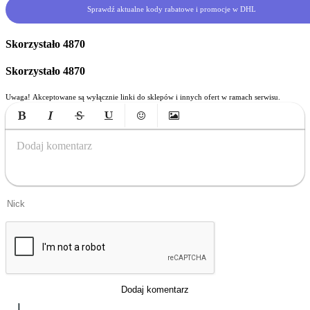
Sprawdź aktualne kody rabatowe i promocje w DHL
Skorzystało
4870
Skorzystało
4870
Uwaga! Akceptowane są wyłącznie linki do sklepów i innych ofert w ramach serwisu.
Bold
Italic
Strikethrough
Underline
Emoticons
Insert Image
Dodaj komentarz
Dodaj komentarz