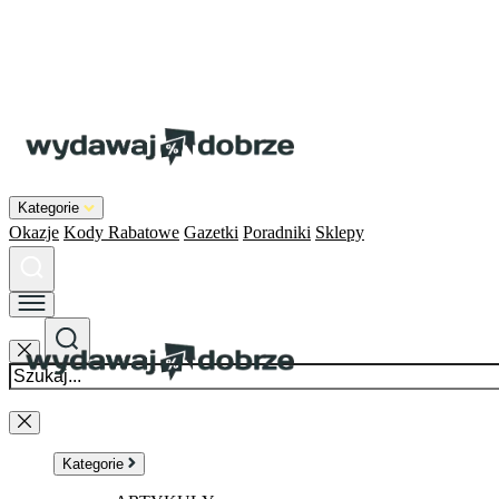
Kategorie
Okazje
Kody Rabatowe
Gazetki
Poradniki
Sklepy
Kategorie