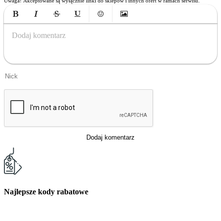
Uwaga! Akceptowane są wyłącznie linki do sklepów i innych ofert w ramach serwisu.
Bold
Italic
Strikethrough
Underline
Emoticons
Insert Image
Dodaj komentarz
Dodaj komentarz
Najlepsze kody rabatowe