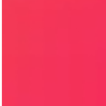
Bezpieczna strona
Połączenie szyfrowane
certyfikatem SSL
COPYRIGHT © WYDAWAJDOBRZE.COM WSZYSTKIE
PRAWA ZASTRZEŻONE. Wszystkie użyte na niniejszej stronie
internetowej znaki towarowe i nazwy firmowe lub towarowe należą
lub/i są zastrzeżone przez ich właścicieli i zostały użyte wyłącznie w
celach informacyjnych.