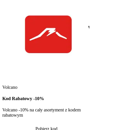
Kuchnia Vikinga
Kod Rabatowy -30
Volcano
Kod rabatowy -30% n
w Kuchni Vikinga
Kod Rabatowy -10%
Pob
Volcano -10% na cały asortyment z kodem
rabatowym
Skorzystało
1328
Pobierz kod