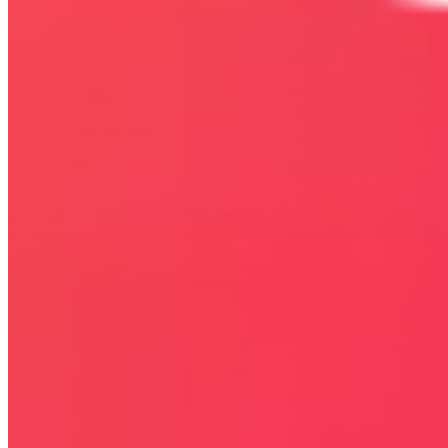
Bezpieczna strona
Połączenie szyfrowane
certyfikatem SSL
COPYRIGHT © WYDAWAJDOBRZE.COM WSZYSTKIE
PRAWA ZASTRZEŻONE. Wszystkie użyte na niniejszej stronie
internetowej znaki towarowe i nazwy firmowe lub towarowe należą
lub/i są zastrzeżone przez ich właścicieli i zostały użyte wyłącznie w
celach informacyjnych.
STRONY
OKAZJE
KODY RABATOWE, KUPONY
GAZETKI PROMOCYJNE
ZA DARMO