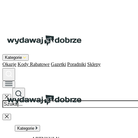
Kategorie
Okazje
Kody Rabatowe
Gazetki
Poradniki
Sklepy
Kategorie