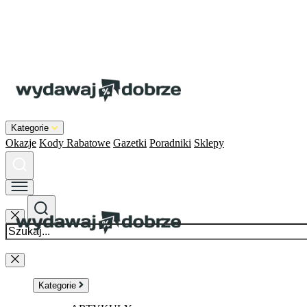
Kategorie
Okazje
Kody Rabatowe
Gazetki
Poradniki
Sklepy
Kategorie