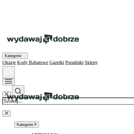
Kategorie
Okazje
Kody Rabatowe
Gazetki
Poradniki
Sklepy
Kategorie