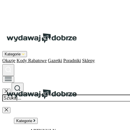
Kategorie
Okazje
Kody Rabatowe
Gazetki
Poradniki
Sklepy
Kategorie