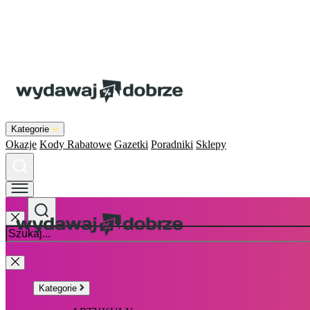
Kategorie
Okazje
Kody Rabatowe
Gazetki
Poradniki
Sklepy
Kategorie