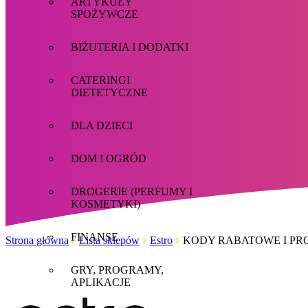
ARTYKUŁY
SPOŻYWCZE
BIŻUTERIA I DODATKI
CATERINGI
DIETETYCZNE
DLA DZIECI
DOM I OGRÓD
DROGERIE (PERFUMY I
KOSMETYKI)
FINANSE
Strona główna
Lista sklepów
Estro
KODY RABATOWE I PR
GRY, PROGRAMY,
APLIKACJE