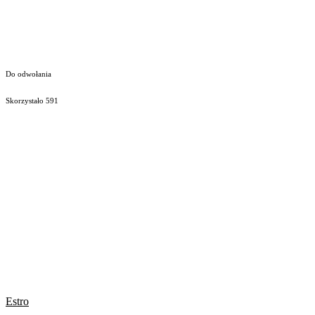
Do odwołania
Skorzystało
591
Estro