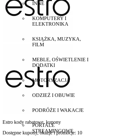
INNE
KOMPUTERY I
ELEKTRONIKA
KSIĄŻKA, MUZYKA,
FILM
MEBLE, OŚWIETLENIE I
DODATKI
MOTORYZACJA
ODZIEŻ I OBUWIE
PODRÓŻE I WAKACJE
Estro
kody rabatowe, kupony
PORTALE
STREAMINGOWE
Dostępne kupony, okazje i promocje:
10