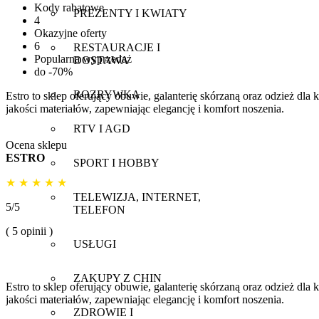
Kody rabatowe
PREZENTY I KWIATY
4
Okazyjne oferty
6
RESTAURACJE I
Popularna wyprzedaż
DOSTAWA
do -70%
ROZRYWKA
Estro to sklep oferujący obuwie, galanterię skórzaną oraz odzież dla
jakości materiałów, zapewniając elegancję i komfort noszenia.
RTV I AGD
Ocena sklepu
ESTRO
SPORT I HOBBY
★
★
★
★
★
TELEWIZJA, INTERNET,
5/5
TELEFON
( 5 opinii )
USŁUGI
ZAKUPY Z CHIN
Estro to sklep oferujący obuwie, galanterię skórzaną oraz odzież dla
jakości materiałów, zapewniając elegancję i komfort noszenia.
ZDROWIE I