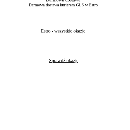
Darmowa dostawa kurierem GLS w Estro
Estro
- wszystkie okazje
Sprawdź okazje