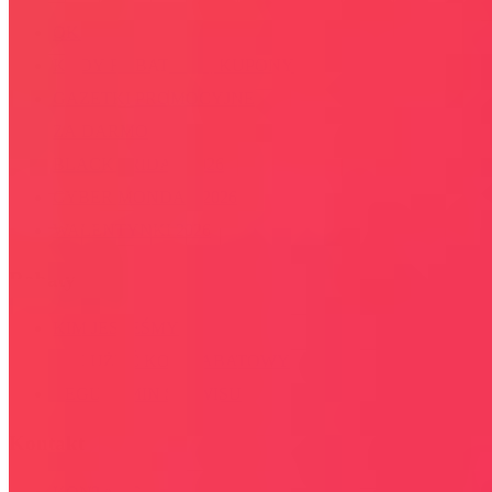
OKAZJE
KODY RABATOWE, KUPONY
GAZETKI PROMOCYJNE
ZA DARMO
BLACK FRIDAY 2026
CYBER MONDAY 2026
WALENTYNKI 2026
Rabaty
KIM JESTEŚMY
JAK UŻYĆ KOD RABATOWY
REGULAMIN SERWISU
Kontakt