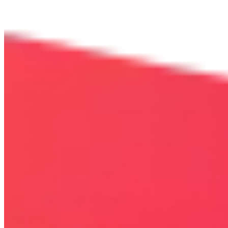
Bezpieczna strona
Połączenie szyfrowane
certyfikatem SSL
COPYRIGHT © WYDAWAJDOBRZE.COM WSZYSTKIE
PRAWA ZASTRZEŻONE. Wszystkie użyte na niniejszej stronie
internetowej znaki towarowe i nazwy firmowe lub towarowe należą
lub/i są zastrzeżone przez ich właścicieli i zostały użyte wyłącznie w
celach informacyjnych.
STRONY