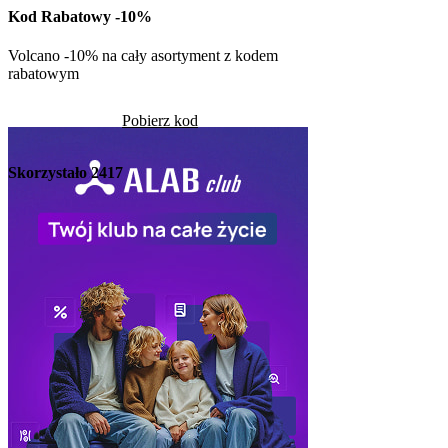
Kod Rabatowy -10%
Pob
Volcano -10% na cały asortyment z kodem
rabatowym
Skorzystało
1263
Pobierz kod
Skorzystało
2417