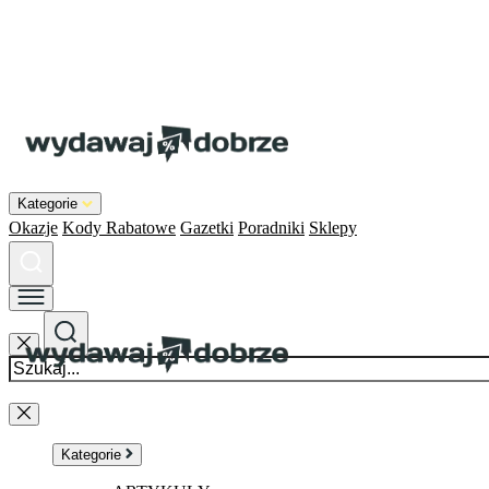
Kategorie
Okazje
Kody Rabatowe
Gazetki
Poradniki
Sklepy
Kategorie