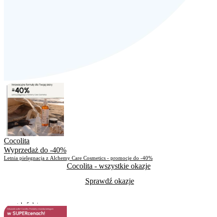
Cocolita
Wyprzedaż do -40%
Letnia pielęgnacja z Alchemy Care Cosmetics - promocje do -40%
Cocolita
- wszystkie okazje
Sprawdź okazje
Pozostało
5 dni