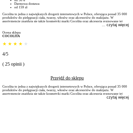
od 50%
Darmowa dostawa
od 159 zł
Cocolita to jedna z największych drogerii internetowych w Polsce, oferująca ponad 35 000
produktów do pielęgnacji ciała, twarzy, włosów oraz akcesoriów do makijażu. W
asortymencie znajdują się także kosmetyki marki Cocolita oraz akcesoria sygnowane jej
... czytaj więcej
logo.
Ocena sklepu
COCOLITA
★
★
★
★
★
4/5
( 25 opinii )
Przejdź do sklepu
Cocolita to jedna z największych drogerii internetowych w Polsce, oferująca ponad 35 000
produktów do pielęgnacji ciała, twarzy, włosów oraz akcesoriów do makijażu. W
asortymencie znajdują się także kosmetyki marki Cocolita oraz akcesoria sygnowane jej
czytaj więcej
logo.