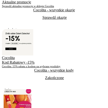
Aktualne promocje
Sprawdź aktualne promocje w sklepie Cocolita
Cocolita
- wszystkie okazje
Sprawdź okazje
Do odwołania
Skorzystało
618
Cocolita
Kod Rabatowy -15%
Cocolita: 15% rabatu z kodem na wybrane produkty
Cocolita
- wszystkie kody
Zakończone
Zakończone
Skorzystało
363