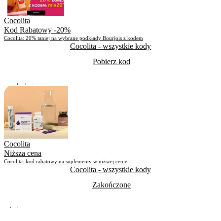
Cocolita
Kod Rabatowy -20%
Cocolita: 20% taniej na wybrane podkłady Bourjois z kodem
Cocolita
- wszystkie kody
Pobierz kod
Do odwołania
Skorzystało
349
Cocolita
Niższa cena
Cocolita: kod rabatowy na suplementy w niższej cenie
Cocolita
- wszystkie kody
Zakończone
Zakończone