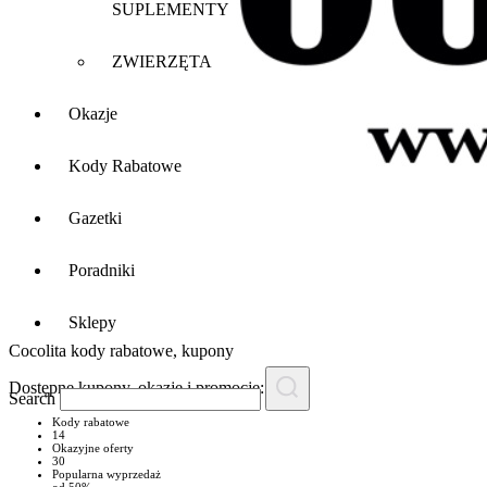
SUPLEMENTY
ZWIERZĘTA
Okazje
Kody Rabatowe
Gazetki
Poradniki
Sklepy
Cocolita
kody rabatowe, kupony
Dostępne kupony, okazje i promocje:
44
Search
Kody rabatowe
14
Okazyjne oferty
30
Popularna wyprzedaż