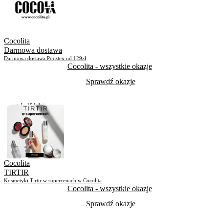
Skorzystało
291
Cocolita
Darmowa dostawa
Darmowa dostawa Pocztex od 129zł
Cocolita
- wszystkie okazje
Sprawdź okazje
Pozostało
104 dni
Skorzystało
112
Cocolita
TIRTIR
Kosmetyki Tirtir w supercenach w Cocolita
Cocolita
- wszystkie okazje
Sprawdź okazje