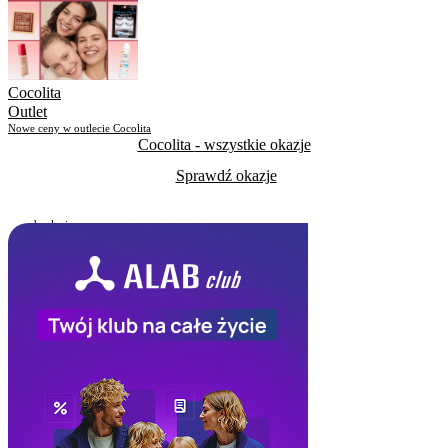
Skorzystało
29
Cocolita
Outlet
Nowe ceny w outlecie Cocolita
Cocolita
- wszystkie okazje
Sprawdź okazje
Do odwołania
Skorzystało
151