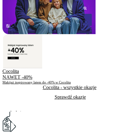
Cocolita
NAWET -40%
Makijaż inspirowany latem do -40% w Cocolita
Cocolita
- wszystkie okazje
Sprawdź okazje
Do odwołania
Skorzystało
42