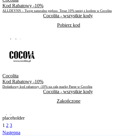
Kod Rabatowy -10%
ALLDEYNN – Twoje naturalne piękno. Teraz 10% taniej z kodem w Cocolita
Cocolita
- wszystkie kody
Pobierz kod
Do odwołania
Skorzystało
961
Cocolita
Kod Rabatowy -10%
Dodatkowy kod rabatowy -10% na całą markę Paese w Cocolita
Cocolita
- wszystkie kody
Zakończone
Zakończone
placeholder
1
2
3
Skorzystało
1356
Następna