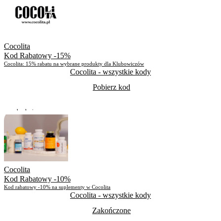
Skorzystało
539
Cocolita
Kod Rabatowy -15%
Cocolita: 15% rabatu na wybrane produkty dla Klubowiczów
Cocolita
- wszystkie kody
Pobierz kod
Do odwołania
Skorzystało
838
Cocolita
Kod Rabatowy -10%
Kod rabatowy -10% na suplementy w Cocolita
Cocolita
- wszystkie kody
Zakończone