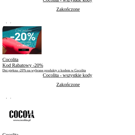
Zakończone
Zakończone
Skorzystało
571
Cocolita
Kod Rabatowy -20%
Dni piękna -20% na wybrane produkty z kodem w Cocolita
Cocolita
- wszystkie kody
Zakończone
Zakończone
Skorzystało
624
Cocolita