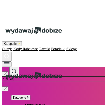
Kategorie
Okazje
Kody Rabatowe
Gazetki
Poradniki
Sklepy
Kategorie