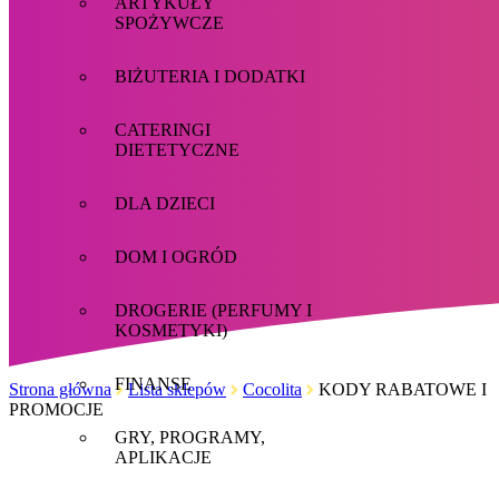
ARTYKUŁY
SPOŻYWCZE
BIŻUTERIA I DODATKI
CATERINGI
DIETETYCZNE
DLA DZIECI
DOM I OGRÓD
DROGERIE (PERFUMY I
KOSMETYKI)
FINANSE
Strona główna
Lista sklepów
Cocolita
KODY RABATOWE I
PROMOCJE
GRY, PROGRAMY,
APLIKACJE