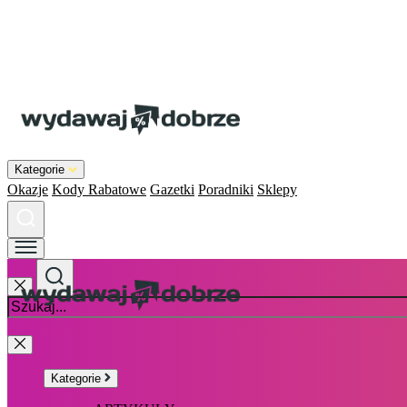
Kategorie
Okazje
Kody Rabatowe
Gazetki
Poradniki
Sklepy
Kategorie