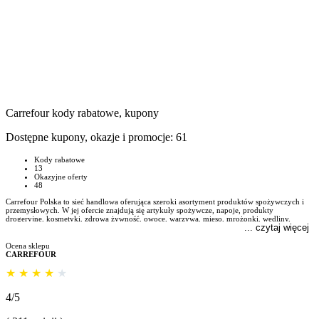
Carrefour
kody rabatowe, kupony
Dostępne kupony, okazje i promocje:
61
Kody rabatowe
13
Okazyjne oferty
48
Carrefour Polska to sieć handlowa oferująca szeroki asortyment produktów spożywczych i
przemysłowych. W jej ofercie znajdują się artykuły spożywcze, napoje, produkty
drogeryjne, kosmetyki, zdrowa żywność, owoce, warzywa, mięso, mrożonki, wędliny,
... czytaj więcej
pieczywo, ryby, artykuły dla dzieci oraz dla zwierząt. Sieć posiada sklepy w różnych
formatach, w tym hipermarkety, supermarkety, sklepy osiedlowe i specjalistyczne. Carrefour
Polska jest częścią międzynarodowej grupy Carrefour, działającej w ponad 30 krajach.
Ocena sklepu
CARREFOUR
★
★
★
★
★
4/5