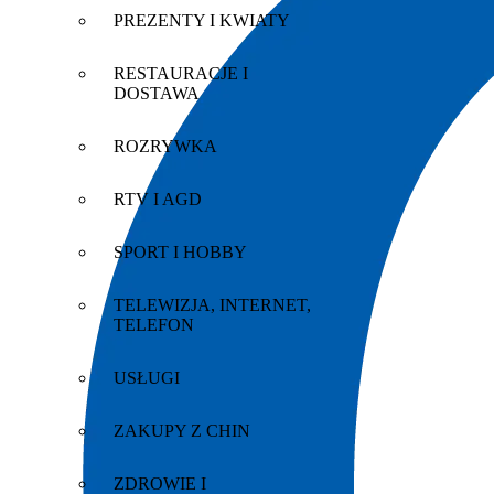
PREZENTY I KWIATY
RESTAURACJE I
DOSTAWA
ROZRYWKA
RTV I AGD
SPORT I HOBBY
TELEWIZJA, INTERNET,
TELEFON
USŁUGI
ZAKUPY Z CHIN
ZDROWIE I