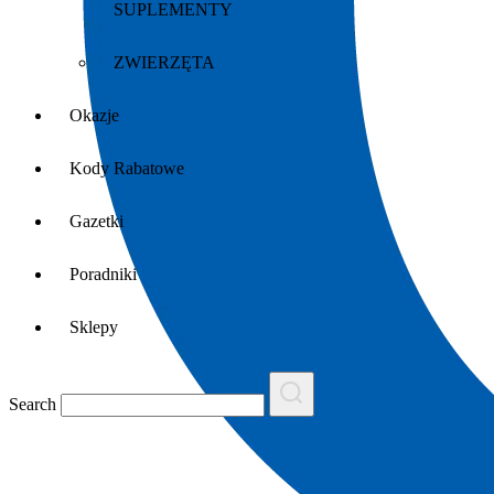
SUPLEMENTY
ZWIERZĘTA
Okazje
Kody Rabatowe
Gazetki
Poradniki
Sklepy
Search