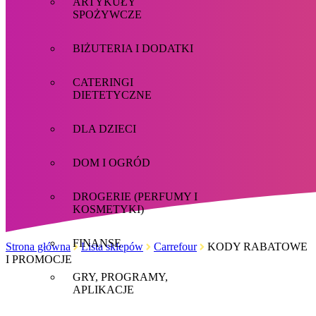
ARTYKUŁY
SPOŻYWCZE
BIŻUTERIA I DODATKI
CATERINGI
DIETETYCZNE
DLA DZIECI
DOM I OGRÓD
DROGERIE (PERFUMY I
KOSMETYKI)
FINANSE
Strona główna
Lista sklepów
Carrefour
KODY RABATOWE
I PROMOCJE
GRY, PROGRAMY,
APLIKACJE