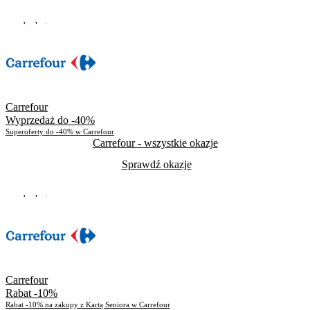
Do odwołania
Skorzystało
258
Carrefour
Wyprzedaż do -40%
Superoferty do -40% w Carrefour
Carrefour
- wszystkie okazje
Sprawdź okazje
Do odwołania
Skorzystało
266
Carrefour
Rabat -10%
Rabat -10% na zakupy z Kartą Seniora w Carrefour