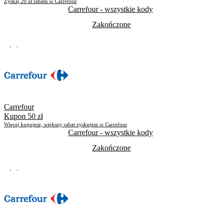
Zyskaj 20 zł rabatu w Carrefour
Carrefour
- wszystkie kody
Zakończone
Zakończone
Skorzystało
2161
Carrefour
Kupon 50 zł
Więcej kupujesz, większy rabat zyskujesz w Carrefour
Carrefour
- wszystkie kody
Zakończone
Zakończone
Skorzystało
1930