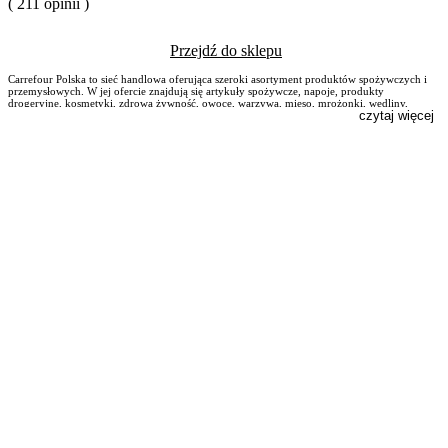
( 211 opinii )
Przejdź do sklepu
Carrefour Polska to sieć handlowa oferująca szeroki asortyment produktów spożywczych i
przemysłowych. W jej ofercie znajdują się artykuły spożywcze, napoje, produkty
drogeryjne, kosmetyki, zdrowa żywność, owoce, warzywa, mięso, mrożonki, wędliny,
czytaj więcej
pieczywo, ryby, artykuły dla dzieci oraz dla zwierząt. Sieć posiada sklepy w różnych
formatach, w tym hipermarkety, supermarkety, sklepy osiedlowe i specjalistyczne. Carrefour
Polska jest częścią międzynarodowej grupy Carrefour, działającej w ponad 30 krajach.