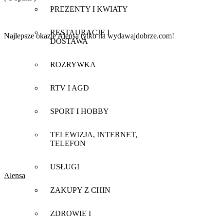
PREZENTY I KWIATY
RESTAURACJE I
Najlepsze okazje Alensa tylko na wydawajdobrze.com!
DOSTAWA
ROZRYWKA
RTV I AGD
SPORT I HOBBY
TELEWIZJA, INTERNET,
TELEFON
USŁUGI
Alensa
ZAKUPY Z CHIN
ZDROWIE I