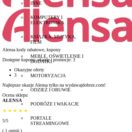
INNE
KOMPUTERY I
ELEKTRONIKA
KSIĄŻKA, MUZYKA,
FILM
Alensa
kody rabatowe, kupony
MEBLE, OŚWIETLENIE I
Dostępne kupony, okazje i promocje:
3
DODATKI
Okazyjne oferty
3
MOTORYZACJA
Najlepsze okazje Alensa tylko na wydawajdobrze.com!
ODZIEŻ I OBUWIE
Ocena sklepu
ALENSA
PODRÓŻE I WAKACJE
★
★
★
★
★
PORTALE
5/5
STREAMINGOWE
( 1 opinii )