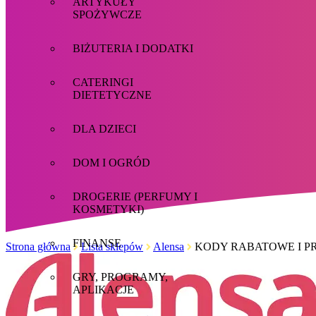
ARTYKUŁY
SPOŻYWCZE
BIŻUTERIA I DODATKI
CATERINGI
DIETETYCZNE
DLA DZIECI
DOM I OGRÓD
DROGERIE (PERFUMY I
KOSMETYKI)
FINANSE
Strona główna
Lista sklepów
Alensa
KODY RABATOWE I P
GRY, PROGRAMY,
APLIKACJE