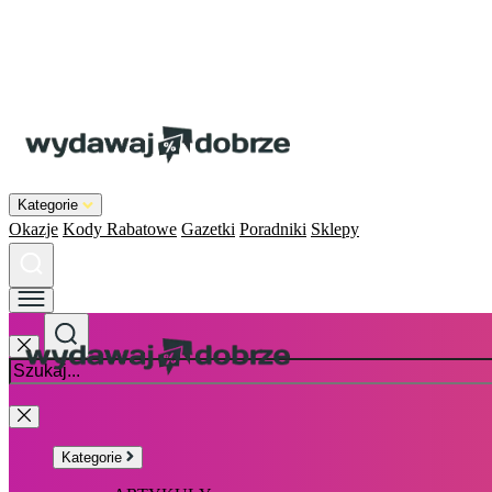
Kategorie
Okazje
Kody Rabatowe
Gazetki
Poradniki
Sklepy
Kategorie