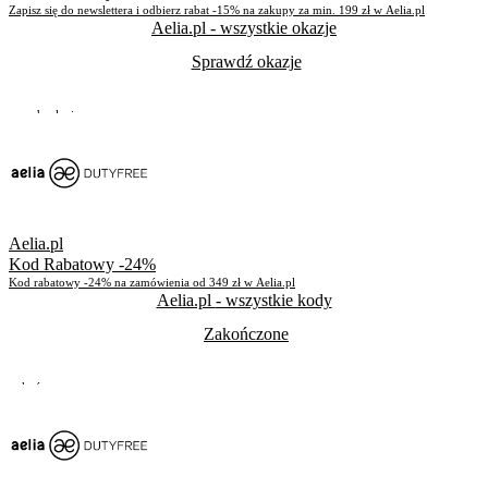
Zapisz się do newslettera i odbierz rabat -15% na zakupy za min. 199 zł w Aelia.pl
Aelia.pl
- wszystkie okazje
Sprawdź okazje
Do odwołania
Skorzystało
194
Aelia.pl
Kod Rabatowy -24%
Kod rabatowy -24% na zamówienia od 349 zł w Aelia.pl
Aelia.pl
- wszystkie kody
Zakończone
Zakończone
Skorzystało
250