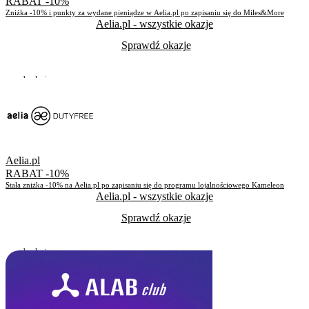
RABAT -10%
Zniżka -10% i punkty za wydane pieniądze w Aelia.pl po zapisaniu się do Miles&More
Aelia.pl
- wszystkie okazje
Sprawdź okazje
Do odwołania
Skorzystało
137
Aelia.pl
RABAT -10%
Stała zniżka -10% na Aelia.pl po zapisaniu się do programu lojalnościowego Kameleon
Aelia.pl
- wszystkie okazje
Sprawdź okazje
Do odwołania
Skorzystało
208