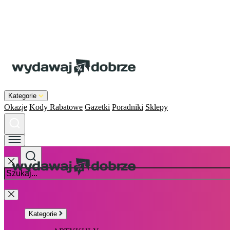
Kategorie
Okazje
Kody Rabatowe
Gazetki
Poradniki
Sklepy
Kategorie