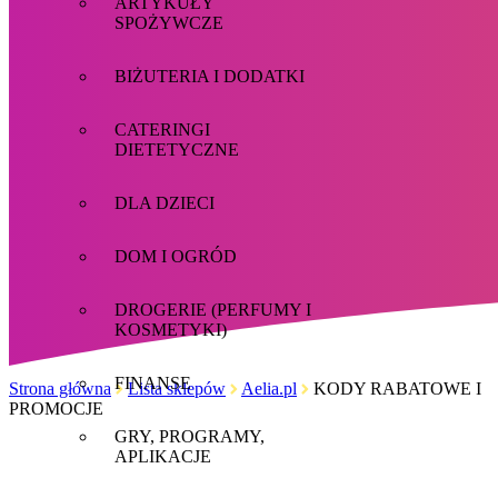
ARTYKUŁY
SPOŻYWCZE
BIŻUTERIA I DODATKI
CATERINGI
DIETETYCZNE
DLA DZIECI
DOM I OGRÓD
DROGERIE (PERFUMY I
KOSMETYKI)
FINANSE
Strona główna
Lista sklepów
Aelia.pl
KODY RABATOWE I
PROMOCJE
GRY, PROGRAMY,
APLIKACJE