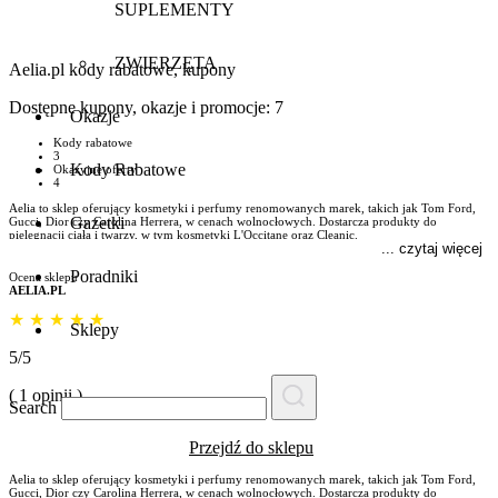
SUPLEMENTY
ZWIERZĘTA
Aelia.pl
kody rabatowe, kupony
Dostępne kupony, okazje i promocje:
7
Okazje
Kody rabatowe
3
Kody Rabatowe
Okazyjne oferty
4
Aelia to sklep oferujący kosmetyki i perfumy renomowanych marek, takich jak Tom Ford,
Gazetki
Gucci, Dior czy Carolina Herrera, w cenach wolnocłowych. Dostarcza produkty do
pielęgnacji ciała i twarzy, w tym kosmetyki L'Occitane oraz Cleanic.
... czytaj więcej
Poradniki
Ocena sklepu
AELIA.PL
★
★
★
★
★
Sklepy
5/5
( 1 opinii )
Search
Przejdź do sklepu
Aelia to sklep oferujący kosmetyki i perfumy renomowanych marek, takich jak Tom Ford,
Gucci, Dior czy Carolina Herrera, w cenach wolnocłowych. Dostarcza produkty do