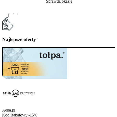
Sprawdź okazje
Do odwołania
Skorzystało
46
Najlepsze oferty
Aelia.pl
Kod Rabatowy -15%