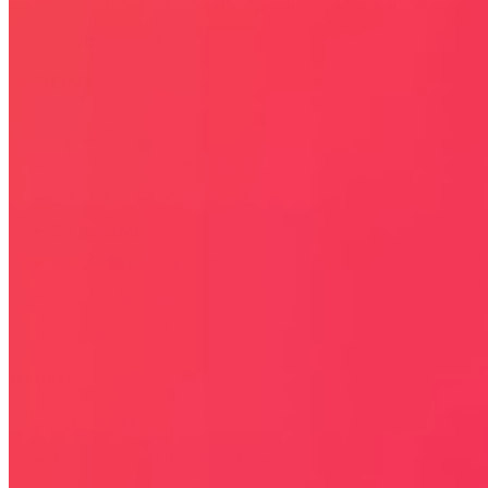
internetowej znaki towarowe i nazwy firmowe lub towarowe należą
lub/i są zastrzeżone przez ich właścicieli i zostały użyte wyłącznie w
celach informacyjnych.
STRONY
OKAZJE
KODY RABATOWE, KUPONY
GAZETKI PROMOCYJNE
ZA DARMO
BLACK FRIDAY 2026
CYBER MONDAY 2026
WALENTYNKI 2026
Rabaty
KIM JESTEŚMY
JAK UŻYĆ KOD RABATOWY