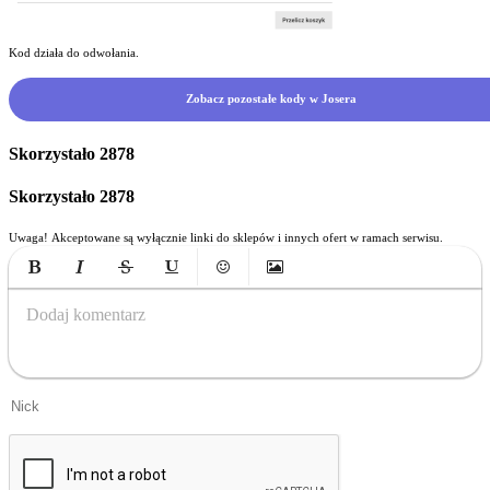
Kod działa do odwołania.
Zobacz pozostałe kody w Josera
Skorzystało
2878
Skorzystało
2878
Uwaga! Akceptowane są wyłącznie linki do sklepów i innych ofert w ramach serwisu.
Bold
Italic
Strikethrough
Underline
Emoticons
Insert Image
Dodaj komentarz