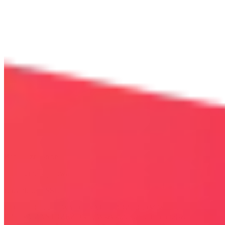
Bezpieczna strona
Połączenie szyfrowane
certyfikatem SSL
COPYRIGHT © WYDAWAJDOBRZE.COM WSZYSTKIE
PRAWA ZASTRZEŻONE. Wszystkie użyte na niniejszej stronie