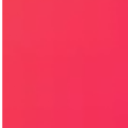
REGULAMIN SERWISU
Kontakt
KONTAKT
NEWSLETTER
Bezpieczna strona
Połączenie szyfrowane
certyfikatem SSL
COPYRIGHT © WYDAWAJDOBRZE.COM WSZYSTKIE
PRAWA ZASTRZEŻONE. Wszystkie użyte na niniejszej stronie
internetowej znaki towarowe i nazwy firmowe lub towarowe należą
lub/i są zastrzeżone przez ich właścicieli i zostały użyte wyłącznie w
celach informacyjnych.