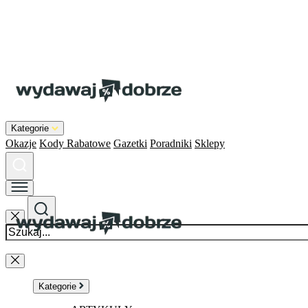
Kategorie
Okazje
Kody Rabatowe
Gazetki
Poradniki
Sklepy
Kategorie