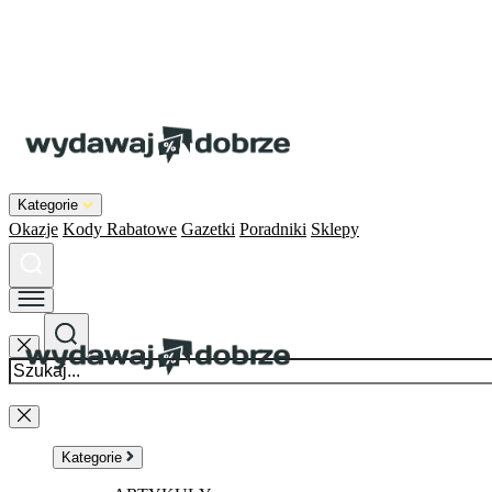
Kategorie
Okazje
Kody Rabatowe
Gazetki
Poradniki
Sklepy
Kategorie