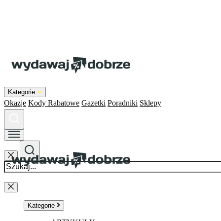
Kategorie
Okazje
Kody Rabatowe
Gazetki
Poradniki
Sklepy
Kategorie