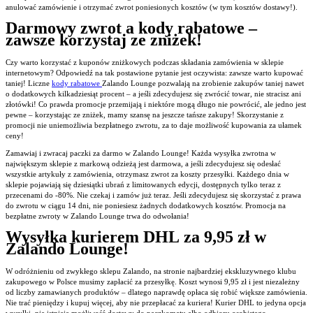
anulować zamówienie i otrzymać zwrot poniesionych kosztów (w tym kosztów dostawy!).
Darmowy zwrot a kody rabatowe –
zawsze korzystaj ze zniżek!
Czy warto korzystać z kuponów zniżkowych podczas składania zamówienia w sklepie
internetowym? Odpowiedź na tak postawione pytanie jest oczywista: zawsze warto kupować
taniej! Liczne
kody rabatowe
Zalando Lounge pozwalają na zrobienie zakupów taniej nawet
o dodatkowych kilkadziesiąt procent – a jeśli zdecydujesz się zwrócić towar, nie stracisz ani
złotówki! Co prawda promocje przemijają i niektóre mogą długo nie powrócić, ale jedno jest
pewne – korzystając ze zniżek, mamy szansę na jeszcze tańsze zakupy! Skorzystanie z
promocji nie uniemożliwia bezpłatnego zwrotu, za to daje możliwość kupowania za ułamek
ceny!
Zamawiaj i zwracaj paczki za darmo w Zalando Lounge! Każda wysyłka zwrotna w
największym sklepie z markową odzieżą jest darmowa, a jeśli zdecydujesz się odesłać
wszystkie artykuły z zamówienia, otrzymasz zwrot za koszty przesyłki. Każdego dnia w
sklepie pojawiają się dziesiątki ubrań z limitowanych edycji, dostępnych tylko teraz z
przecenami do -80%. Nie czekaj i zamów już teraz. Jeśli zdecydujesz się skorzystać z prawa
do zwrotu w ciągu 14 dni, nie poniesiesz żadnych dodatkowych kosztów. Promocja na
bezpłatne zwroty w Zalando Lounge trwa do odwołania!
Wysyłka kurierem DHL za 9,95 zł w
Zalando Lounge!
W odróżnieniu od zwykłego sklepu Zalando, na stronie najbardziej ekskluzywnego klubu
zakupowego w Polsce musimy zapłacić za przesyłkę. Koszt wynosi 9,95 zł i jest niezależny
od liczby zamawianych produktów – dlatego naprawdę opłaca się robić większe zamówienia.
Nie trać pieniędzy i kupuj więcej, aby nie przepłacać za kuriera! Kurier DHL to jedyna opcja
wysyłki, nie istnieje możliwość dostawy do paczkomatu albo odbioru osobistego.