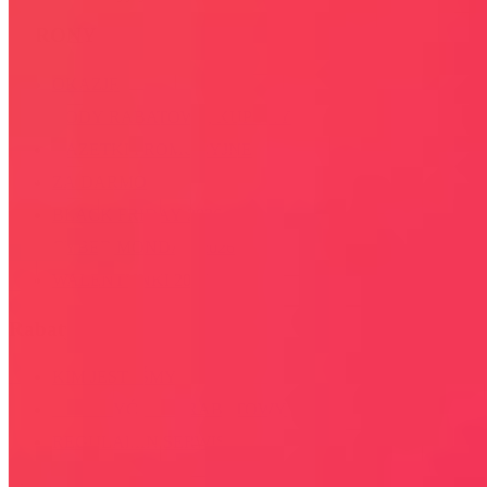
STRONY
OKAZJE
KODY RABATOWE, KUPONY
GAZETKI PROMOCYJNE
ZA DARMO
BLACK FRIDAY 2026
CYBER MONDAY 2026
WALENTYNKI 2026
Rabaty
KIM JESTEŚMY
JAK UŻYĆ KOD RABATOWY
REGULAMIN SERWISU