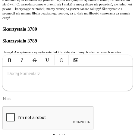
złotówki! Co prawda promocje przemijają i niektóre mogą długo nie powrócić, ale jedno jest
pewne – korzystając ze zniżek, mamy szansę na jeszcze tańsze zakupy! Skorzystanie z
promocji nie uniemożliwia bezpłatnego zwrotu, za to daje możliwość kupowania za ułamek
ceny!
Skorzystało
3789
Skorzystało
3789
Uwaga! Akceptowane są wyłącznie linki do sklepów i innych ofert w ramach serwisu.
Bold
Italic
Strikethrough
Underline
Emoticons
Insert Image
Dodaj komentarz