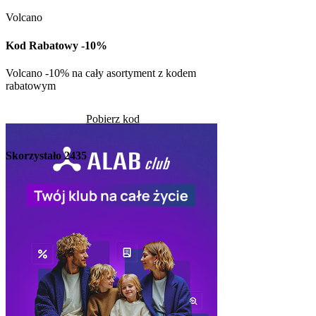
Volcano
Kod rabatowy -30% n
w Kuchni Vikinga
Kod Rabatowy -10%
Pob
Volcano -10% na cały asortyment z kodem
rabatowym
Skorzystało
1312
Pobierz kod
Skorzystało
2435