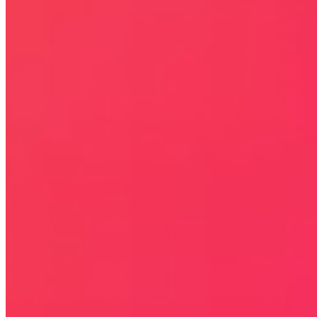
Kontakt
KONTAKT
NEWSLETTER
Bezpieczna strona
Połączenie szyfrowane
certyfikatem SSL
COPYRIGHT © WYDAWAJDOBRZE.COM WSZYSTKIE
PRAWA ZASTRZEŻONE. Wszystkie użyte na niniejszej stronie
internetowej znaki towarowe i nazwy firmowe lub towarowe należą
lub/i są zastrzeżone przez ich właścicieli i zostały użyte wyłącznie w
celach informacyjnych.