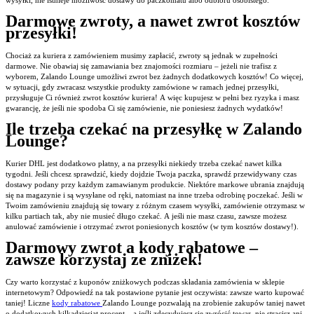
Darmowe zwroty, a nawet zwrot kosztów
przesyłki!
Chociaż za kuriera z zamówieniem musimy zapłacić, zwroty są jednak w zupełności
darmowe. Nie obawiaj się zamawiania bez znajomości rozmiaru – jeżeli nie trafisz z
wyborem, Zalando Lounge umożliwi zwrot bez żadnych dodatkowych kosztów! Co więcej,
w sytuacji, gdy zwracasz wszystkie produkty zamówione w ramach jednej przesyłki,
przysługuje Ci również zwrot kosztów kuriera! A więc kupujesz w pełni bez ryzyka i masz
gwarancję, że jeśli nie spodoba Ci się zamówienie, nie poniesiesz żadnych wydatków!
Ile trzeba czekać na przesyłkę w Zalando
Lounge?
Kurier DHL jest dodatkowo płatny, a na przesyłki niekiedy trzeba czekać nawet kilka
tygodni. Jeśli chcesz sprawdzić, kiedy dojdzie Twoja paczka, sprawdź przewidywany czas
dostawy podany przy każdym zamawianym produkcie. Niektóre markowe ubrania znajdują
się na magazynie i są wysyłane od ręki, natomiast na inne trzeba odrobinę poczekać. Jeśli w
Twoim zamówieniu znajdują się towary z różnym czasem wysyłki, zamówienie otrzymasz w
kilku partiach tak, aby nie musieć długo czekać. A jeśli nie masz czasu, zawsze możesz
anulować zamówienie i otrzymać zwrot poniesionych kosztów (w tym kosztów dostawy!).
Darmowy zwrot a kody rabatowe –
zawsze korzystaj ze zniżek!
Czy warto korzystać z kuponów zniżkowych podczas składania zamówienia w sklepie
internetowym? Odpowiedź na tak postawione pytanie jest oczywista: zawsze warto kupować
taniej! Liczne
kody rabatowe
Zalando Lounge pozwalają na zrobienie zakupów taniej nawet
o dodatkowych kilkadziesiąt procent – a jeśli zdecydujesz się zwrócić towar, nie stracisz ani