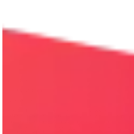
Bezpieczna strona
Połączenie szyfrowane
certyfikatem SSL
COPYRIGHT © WYDAWAJDOBRZE.COM WSZYSTKIE
PRAWA ZASTRZEŻONE. Wszystkie użyte na niniejszej stronie
internetowej znaki towarowe i nazwy firmowe lub towarowe należą
lub/i są zastrzeżone przez ich właścicieli i zostały użyte wyłącznie w
celach informacyjnych.