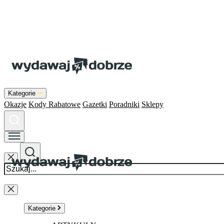
Kategorie
Okazje
Kody Rabatowe
Gazetki
Poradniki
Sklepy
Kategorie