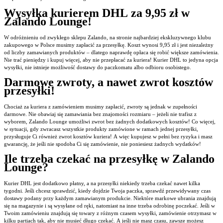
Wysyłka kurierem DHL za 9,95 zł w
Zalando Lounge!
W odróżnieniu od zwykłego sklepu Zalando, na stronie najbardziej ekskluzywnego klubu
zakupowego w Polsce musimy zapłacić za przesyłkę. Koszt wynosi 9,95 zł i jest niezależny
od liczby zamawianych produktów – dlatego naprawdę opłaca się robić większe zamówienia.
Nie trać pieniędzy i kupuj więcej, aby nie przepłacać za kuriera! Kurier DHL to jedyna opcja
wysyłki, nie istnieje możliwość dostawy do paczkomatu albo odbioru osobistego.
Darmowe zwroty, a nawet zwrot kosztów
przesyłki!
Chociaż za kuriera z zamówieniem musimy zapłacić, zwroty są jednak w zupełności
darmowe. Nie obawiaj się zamawiania bez znajomości rozmiaru – jeżeli nie trafisz z
wyborem, Zalando Lounge umożliwi zwrot bez żadnych dodatkowych kosztów! Co więcej,
w sytuacji, gdy zwracasz wszystkie produkty zamówione w ramach jednej przesyłki,
przysługuje Ci również zwrot kosztów kuriera! A więc kupujesz w pełni bez ryzyka i masz
gwarancję, że jeśli nie spodoba Ci się zamówienie, nie poniesiesz żadnych wydatków!
Ile trzeba czekać na przesyłkę w Zalando
Lounge?
Kurier DHL jest dodatkowo płatny, a na przesyłki niekiedy trzeba czekać nawet kilka
tygodni. Jeśli chcesz sprawdzić, kiedy dojdzie Twoja paczka, sprawdź przewidywany czas
dostawy podany przy każdym zamawianym produkcie. Niektóre markowe ubrania znajdują
się na magazynie i są wysyłane od ręki, natomiast na inne trzeba odrobinę poczekać. Jeśli w
Twoim zamówieniu znajdują się towary z różnym czasem wysyłki, zamówienie otrzymasz w
kilku partiach tak, aby nie musieć długo czekać. A jeśli nie masz czasu, zawsze możesz